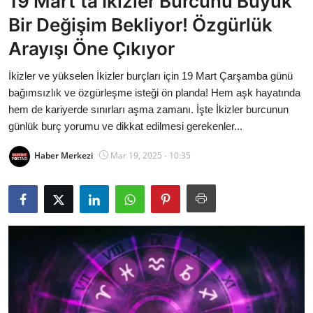
19 Mart’ta İkizler Burcunu Büyük
Bakanlıklar
Bir Değişim Bekliyor! Özgürlük
Arayışı Öne Çıkıyor
Siyasi Partiler
İkizler ve yükselen İkizler burçları için 19 Mart Çarşamba günü
Mülki İdare
bağımsızlık ve özgürleşme isteği ön planda! Hem aşk hayatında
hem de kariyerde sınırları aşma zamanı. İşte İkizler burcunun
Toplum ve Yaşam
günlük burç yorumu ve dikkat edilmesi gerekenler...
Sivil Toplum Kuruluşları
Haber Merkezi
Mar 19, 2025 - 10:35
Kamu Kurumları ve Üst Kurullar
Resmi Reklamlar