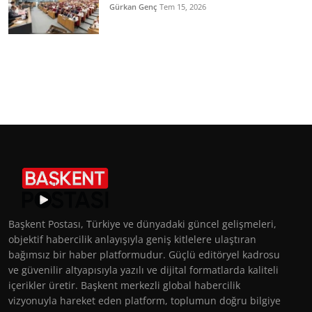
Gürkan Genç
Tem 15, 2026
Başkent Postası, Türkiye ve dünyadaki güncel gelişmeleri,
objektif habercilik anlayışıyla geniş kitlelere ulaştıran
bağımsız bir haber platformudur. Güçlü editöryel kadrosu
ve güvenilir altyapısıyla yazılı ve dijital formatlarda kaliteli
içerikler üretir. Başkent merkezli global habercilik
vizyonuyla hareket eden platform, toplumun doğru bilgiye