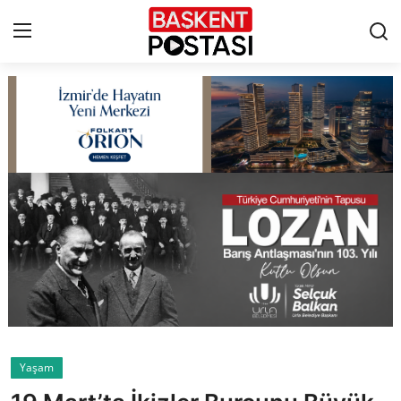
İletişim
Çerez Politikası
Künye
Ankara
TBMM
Yerel Yönetimler
Yaşam
Cumhurbaşkanlığı