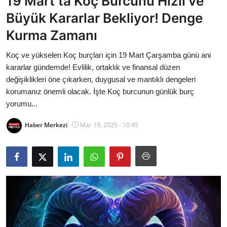
19 Mart’ta Koç Burcunu Hızlı ve
Bakanlıklar
Büyük Kararlar Bekliyor! Denge
Kurma Zamanı
Siyasi Partiler
Koç ve yükselen Koç burçları için 19 Mart Çarşamba günü ani
Mülki İdare
kararlar gündemde! Evlilik, ortaklık ve finansal düzen
değişiklikleri öne çıkarken, duygusal ve mantıklı dengeleri
Toplum ve Yaşam
korumanız önemli olacak. İşte Koç burcunun günlük burç
yorumu...
Sivil Toplum Kuruluşları
Haber Merkezi
Mar 19, 2025 - 10:45
Kamu Kurumları ve Üst Kurullar
Resmi Reklamlar