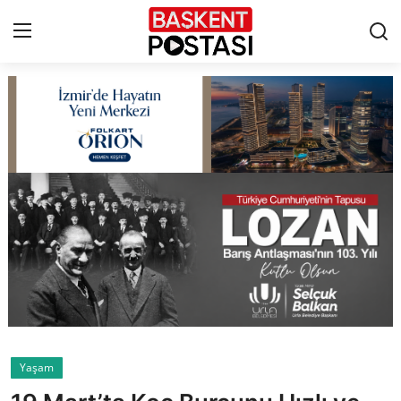
İletişim
Çerez Politikası
Künye
Ankara
TBMM
Yerel Yönetimler
Yaşam
Cumhurbaşkanlığı