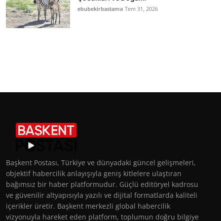
ebubekirbastama
Tem 31, 2026
Başkent Postası, Türkiye ve dünyadaki güncel gelişmeleri,
objektif habercilik anlayışıyla geniş kitlelere ulaştıran
bağımsız bir haber platformudur. Güçlü editöryel kadrosu
ve güvenilir altyapısıyla yazılı ve dijital formatlarda kaliteli
içerikler üretir. Başkent merkezli global habercilik
vizyonuyla hareket eden platform, toplumun doğru bilgiye