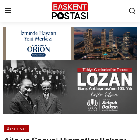
İletişim
Çerez Politikası
Künye
Ankara
TBMM
Yerel Yönetimler
Bakanlıklar
Cumhurbaşkanlığı