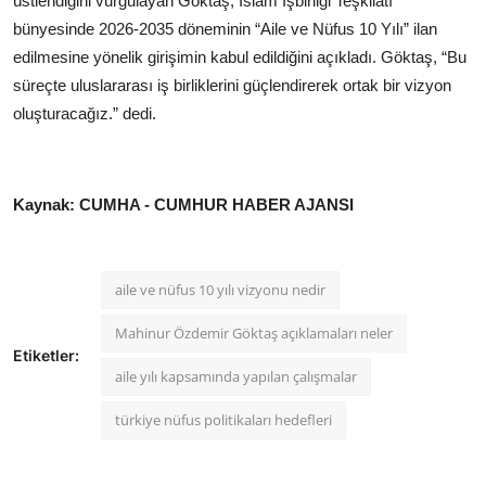
üstlendiğini vurgulayan Göktaş, İslam İşbirliği Teşkilatı
bünyesinde 2026-2035 döneminin “Aile ve Nüfus 10 Yılı” ilan
edilmesine yönelik girişimin kabul edildiğini açıkladı. Göktaş, “Bu
süreçte uluslararası iş birliklerini güçlendirerek ortak bir vizyon
oluşturacağız.” dedi.
Kaynak: CUMHA - CUMHUR HABER AJANSI
aile ve nüfus 10 yılı vizyonu nedir
Mahinur Özdemir Göktaş açıklamaları neler
Etiketler:
aile yılı kapsamında yapılan çalışmalar
türkiye nüfus politikaları hedefleri