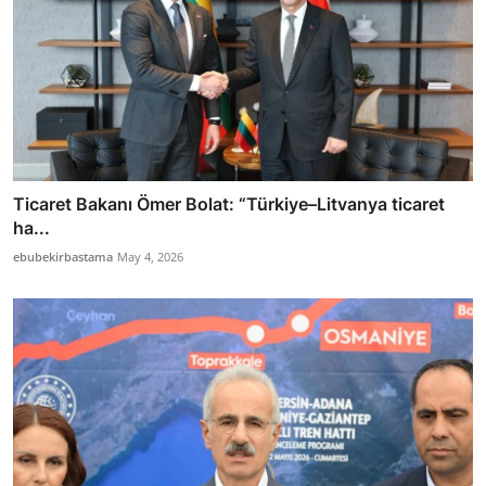
Ticaret Bakanı Ömer Bolat: “Türkiye–Litvanya ticaret
ha...
ebubekirbastama
May 4, 2026