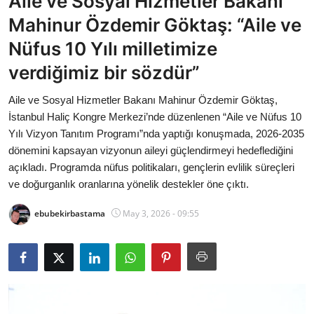
Aile ve Sosyal Hizmetler Bakanı
Bakanlıklar
Mahinur Özdemir Göktaş: “Aile ve
Nüfus 10 Yılı milletimize
Siyasi Partiler
verdiğimiz bir sözdür”
Mülki İdare
Aile ve Sosyal Hizmetler Bakanı Mahinur Özdemir Göktaş,
İstanbul Haliç Kongre Merkezi’nde düzenlenen “Aile ve Nüfus 10
Toplum ve Yaşam
Yılı Vizyon Tanıtım Programı”nda yaptığı konuşmada, 2026-2035
dönemini kapsayan vizyonun aileyi güçlendirmeyi hedeflediğini
Sivil Toplum Kuruluşları
açıkladı. Programda nüfus politikaları, gençlerin evlilik süreçleri
ve doğurganlık oranlarına yönelik destekler öne çıktı.
Kamu Kurumları ve Üst Kurullar
ebubekirbastama
May 3, 2026 - 09:55
Resmi Reklamlar