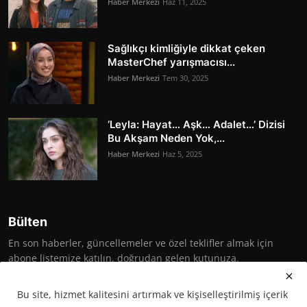
Haber Merkezi
Haz 11, 2025
Sağlıkçı kimliğiyle dikkat çeken
MasterChef yarışmacısı...
Haber Merkezi
Tem 30, 2025
‘Leyla: Hayat… Aşk… Adalet…’ Dizisi
Bu Akşam Neden Yok,...
Haber Merkezi
Haz 5, 2025
Bülten
En son haberler, güncellemeler ve özel teklifler almak için
abone listemize katılın, doğrudan gelen kutunuza.
Abone Ol
Bu site, hizmet kalitesini artırmak ve kişiselleştirilmiş içerik