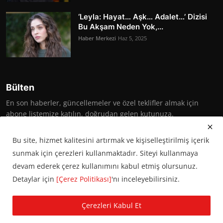
‘Leyla: Hayat… Aşk… Adalet…’ Dizisi
Bu Akşam Neden Yok,...
Haber Merkezi
Haz 5, 2025
Bülten
En son haberler, güncellemeler ve özel teklifler almak için
abone listemize katılın, doğrudan gelen kutunuza.
Abone Ol
Bu site, hizmet kalitesini artırmak ve kişiselleştirilmiş içerik
sunmak için çerezleri kullanmaktadır. Siteyi kullanmaya
devam ederek çerez kullanımını kabul etmiş olursunuz.
Detaylar için
[Çerez Politikası]
'nı inceleyebilirsiniz.
© 2016 Başkent Postası. Tüm hakları saklıdır.
Çerezleri Kabul Et
KVKK Aydınlatma Metni