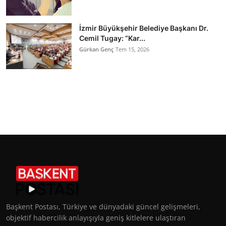
İzmir Büyükşehir Belediye Başkanı Dr.
Cemil Tugay: “Kar...
Gürkan Genç
Tem 15, 2026
Başkent Postası, Türkiye ve dünyadaki güncel gelişmeleri,
objektif habercilik anlayışıyla geniş kitlelere ulaştıran