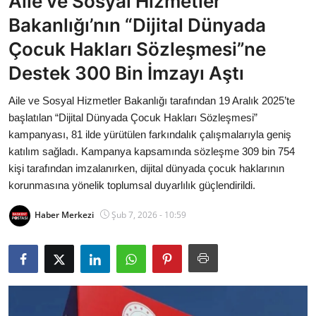
Aile ve Sosyal Hizmetler
Bakanlıklar
Bakanlığı’nın “Dijital Dünyada
Çocuk Hakları Sözleşmesi”ne
Siyasi Partiler
Destek 300 Bin İmzayı Aştı
Mülki İdare
Aile ve Sosyal Hizmetler Bakanlığı tarafından 19 Aralık 2025’te
başlatılan “Dijital Dünyada Çocuk Hakları Sözleşmesi”
Toplum ve Yaşam
kampanyası, 81 ilde yürütülen farkındalık çalışmalarıyla geniş
katılım sağladı. Kampanya kapsamında sözleşme 309 bin 754
Sivil Toplum Kuruluşları
kişi tarafından imzalanırken, dijital dünyada çocuk haklarının
korunmasına yönelik toplumsal duyarlılık güçlendirildi.
Kamu Kurumları ve Üst Kurullar
Haber Merkezi
Şub 7, 2026 - 10:59
Resmi Reklamlar