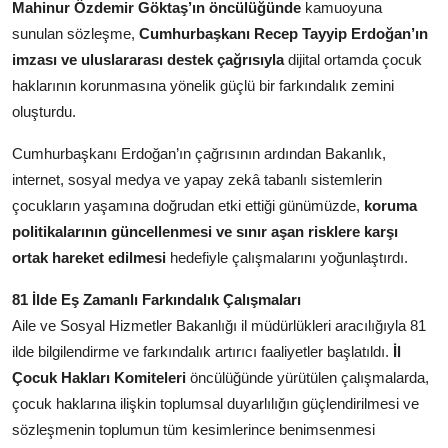
Mahinur Özdemir Göktaş’ın öncülüğünde
kamuoyuna
sunulan sözleşme,
Cumhurbaşkanı Recep Tayyip Erdoğan’ın
imzası ve uluslararası destek çağrısıyla
dijital ortamda çocuk
haklarının korunmasına yönelik güçlü bir farkındalık zemini
oluşturdu.
Cumhurbaşkanı Erdoğan’ın çağrısının ardından Bakanlık,
internet, sosyal medya ve yapay zekâ tabanlı sistemlerin
çocukların yaşamına doğrudan etki ettiği günümüzde,
koruma
politikalarının güncellenmesi ve sınır aşan risklere karşı
ortak hareket edilmesi
hedefiyle çalışmalarını yoğunlaştırdı.
81 İlde Eş Zamanlı Farkındalık Çalışmaları
Aile ve Sosyal Hizmetler Bakanlığı il müdürlükleri aracılığıyla 81
ilde bilgilendirme ve farkındalık artırıcı faaliyetler başlatıldı.
İl
Çocuk Hakları Komiteleri
öncülüğünde yürütülen çalışmalarda,
çocuk haklarına ilişkin toplumsal duyarlılığın güçlendirilmesi ve
sözleşmenin toplumun tüm kesimlerince benimsenmesi