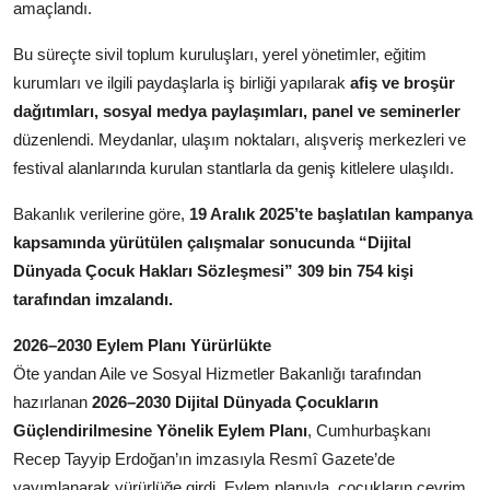
amaçlandı.
Bu süreçte sivil toplum kuruluşları, yerel yönetimler, eğitim
kurumları ve ilgili paydaşlarla iş birliği yapılarak
afiş ve broşür
dağıtımları, sosyal medya paylaşımları, panel ve seminerler
düzenlendi. Meydanlar, ulaşım noktaları, alışveriş merkezleri ve
festival alanlarında kurulan stantlarla da geniş kitlelere ulaşıldı.
Bakanlık verilerine göre,
19 Aralık 2025’te başlatılan kampanya
kapsamında yürütülen çalışmalar sonucunda “Dijital
Dünyada Çocuk Hakları Sözleşmesi” 309 bin 754 kişi
tarafından imzalandı.
2026–2030 Eylem Planı Yürürlükte
Öte yandan Aile ve Sosyal Hizmetler Bakanlığı tarafından
hazırlanan
2026–2030 Dijital Dünyada Çocukların
Güçlendirilmesine Yönelik Eylem Planı
, Cumhurbaşkanı
Recep Tayyip Erdoğan’ın imzasıyla Resmî Gazete’de
yayımlanarak yürürlüğe girdi. Eylem planıyla, çocukların çevrim