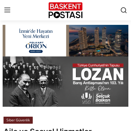
İletişim
Çerez Politikası
Künye
Ankara
TBMM
Yerel Yönetimler
Siber Güvenlik
Cumhurbaşkanlığı