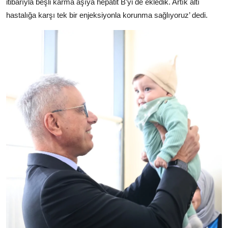
itibarıyla beşli karma aşıya hepatit B’yi de ekledik. Artık altı
hastalığa karşı tek bir enjeksiyonla korunma sağlıyoruz’ dedi.