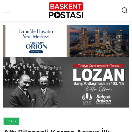
İletişim
Çerez Politikası
Künye
Ankara
TBMM
Yerel Yönetimler
Sağlık
Cumhurbaşkanlığı