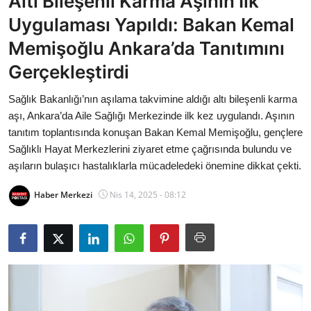
Altı Bileşenli Karma Aşının İlk
Bakanlıklar
Uygulaması Yapıldı: Bakan Kemal
Memişoğlu Ankara’da Tanıtımını
Siyasi Partiler
Gerçekleştirdi
Mülki İdare
Sağlık Bakanlığı’nın aşılama takvimine aldığı altı bileşenli karma
aşı, Ankara’da Aile Sağlığı Merkezinde ilk kez uygulandı. Aşının
Toplum ve Yaşam
tanıtım toplantısında konuşan Bakan Kemal Memişoğlu, gençlere
Sağlıklı Hayat Merkezlerini ziyaret etme çağrısında bulundu ve
Sivil Toplum Kuruluşları
aşıların bulaşıcı hastalıklarla mücadeledeki önemine dikkat çekti.
Kamu Kurumları ve Üst Kurullar
Haber Merkezi
Nis 14, 2025 - 08:12
Resmi Reklamlar