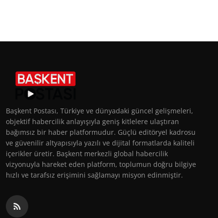
Başkent Postası, Türkiye ve dünyadaki güncel gelişmeleri,
objektif habercilik anlayışıyla geniş kitlelere ulaştıran
bağımsız bir haber platformudur. Güçlü editöryel kadrosu
ve güvenilir altyapısıyla yazılı ve dijital formatlarda kaliteli
içerikler üretir. Başkent merkezli global habercilik
vizyonuyla hareket eden platform, toplumun doğru bilgiye
hızlı ve tarafsız erişimini sağlamayı misyon edinmiştir.