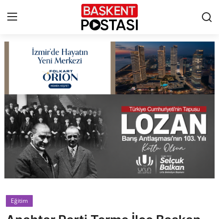
İletişim
Çerez Politikası
Künye
Ankara
TBMM
Yerel Yönetimler
Eğitim
Cumhurbaşkanlığı