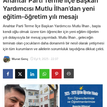
Anahtar Parti Terme İlçe Başkan
Bakanlıklar
Yardımcısı Mutlu İlhan’dan yeni
eğitim-öğretim yılı mesajı
Siyasi Partiler
Anahtar Parti Terme İlçe Başkan Yardımcısı Mutlu İlhan , başta
Mülki İdare
kendi oğlu olmak üzere tüm öğrenciler için yeni eğitim-öğretim
yılı dolayısıyla bir mesaj yayımladı. Mutlu İlhan , geleceğin
Toplum ve Yaşam
teminatı olan çocukların daha donanımlı bir nesil olarak yetişmesi
için tüm kurumların ve ailelerin sorumluluk taşıdığına dikkat çekti.
Sivil Toplum Kuruluşları
Murat Genç
Eyl 9, 2025 - 22:37
Kamu Kurumları ve Üst Kurullar
Resmi Reklamlar