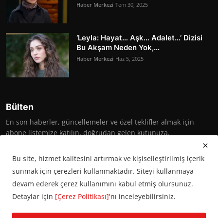
Haber Merkezi
Tem 30, 2025
‘Leyla: Hayat… Aşk… Adalet…’ Dizisi
Bu Akşam Neden Yok,...
Haber Merkezi
Haz 5, 2025
Bülten
En son haberler, güncellemeler ve özel teklifler almak için
abone listemize katılın, doğrudan gelen kutunuza.
Abone Ol
Bu site, hizmet kalitesini artırmak ve kişiselleştirilmiş içerik
sunmak için çerezleri kullanmaktadır. Siteyi kullanmaya
devam ederek çerez kullanımını kabul etmiş olursunuz.
Detaylar için
[Çerez Politikası]
'nı inceleyebilirsiniz.
© 2016 Başkent Postası. Tüm hakları saklıdır.