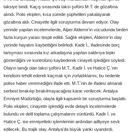
taksiye bindi. Kaçış sırasında taksi şoförü M.T. de gözaltına
alındı. Polis ekipleri, kısa sürede şüphelileri yakalayarak
gözaltına aldı. Cinayetle ilgili soruşturma devam ediyor. Olay
yerinde yapılan incelemelerde, Alper Aldemir'in vücudunda birden
fazla kurşun yarası tespit edildi. Sağlık ekipleri, Aldemir'in olay
yerinde hayatını kaybettiğini belirledi. Kadir İ., ifadesinde borç
tartışması sırasında kız arkadaşına yapılan saldırıya tepki
gösterdiğini ve kontrolünü kaybederek cinayeti işlediğini söyledi.
Olayın tanığı olan taksi şoförü M.T., Kadir İ. ve Hatice Ç.'nin
kendisini tehdit ederek kaçmak için zorladıklarını, bu nedenle
polise haber veremediğini ifade etti. M.T.'nin de ifadesi alınarak
serbest bırakılıp bırakılmayacağına karar verilecek. Antalya
Emniyet Müdürlüğü, olayla ilgili kapsamlı bir soruşturma başlattı.
Polis ekipleri, cinayetin işlendiği evde detaylı incelemelerde
bulundu ve delil toplama çalışmalarını sürdürdü. Kadir İ. ve
Hatice Ç. ise emniyetteki işlemlerinin ardından adliyeye sevk
edilecek. Bu trajik olay, Antalya'da büyük yankı uyandırdı.