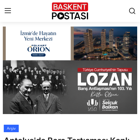
İletişim
Çerez Politikası
Künye
Ankara
TBMM
Yerel Yönetimler
Arşiv
Cumhurbaşkanlığı