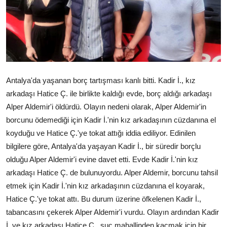
Antalya'da yaşanan borç tartışması kanlı bitti. Kadir İ., kız
arkadaşı Hatice Ç. ile birlikte kaldığı evde, borç aldığı arkadaşı
Alper Aldemir'i öldürdü. Olayın nedeni olarak, Alper Aldemir'in
borcunu ödemediği için Kadir İ.'nin kız arkadaşının cüzdanına el
koyduğu ve Hatice Ç.'ye tokat attığı iddia ediliyor. Edinilen
bilgilere göre, Antalya'da yaşayan Kadir İ., bir süredir borçlu
olduğu Alper Aldemir'i evine davet etti. Evde Kadir İ.'nin kız
arkadaşı Hatice Ç. de bulunuyordu. Alper Aldemir, borcunu tahsil
etmek için Kadir İ.'nin kız arkadaşının cüzdanına el koyarak,
Hatice Ç.'ye tokat attı. Bu durum üzerine öfkelenen Kadir İ.,
tabancasını çekerek Alper Aldemir'i vurdu. Olayın ardından Kadir
İ. ve kız arkadaşı Hatice Ç., suç mahallinden kaçmak için bir