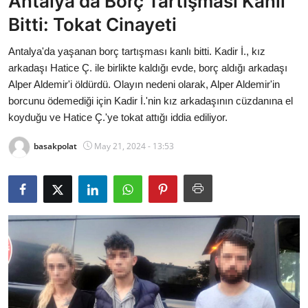
Antalya'da Borç Tartışması Kanlı
Bakanlıklar
Bitti: Tokat Cinayeti
Siyasi Partiler
Antalya'da yaşanan borç tartışması kanlı bitti. Kadir İ., kız
arkadaşı Hatice Ç. ile birlikte kaldığı evde, borç aldığı arkadaşı
Mülki İdare
Alper Aldemir'i öldürdü. Olayın nedeni olarak, Alper Aldemir'in
borcunu ödemediği için Kadir İ.'nin kız arkadaşının cüzdanına el
Toplum ve Yaşam
koyduğu ve Hatice Ç.'ye tokat attığı iddia ediliyor.
basakpolat
May 21, 2024 - 13:53
Sivil Toplum Kuruluşları
Kamu Kurumları ve Üst Kurullar
Resmi Reklamlar