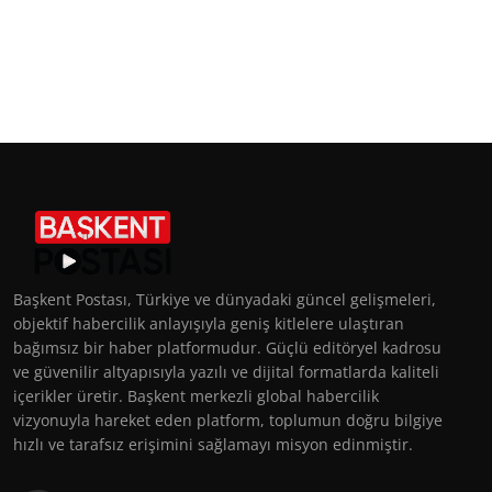
Başkent Postası, Türkiye ve dünyadaki güncel gelişmeleri,
objektif habercilik anlayışıyla geniş kitlelere ulaştıran
bağımsız bir haber platformudur. Güçlü editöryel kadrosu
ve güvenilir altyapısıyla yazılı ve dijital formatlarda kaliteli
içerikler üretir. Başkent merkezli global habercilik
vizyonuyla hareket eden platform, toplumun doğru bilgiye
hızlı ve tarafsız erişimini sağlamayı misyon edinmiştir.