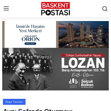
İletişim
Çerez Politikası
Künye
Ankara
TBMM
Yerel Yönetimler
Köşe Yazıları
Cumhurbaşkanlığı