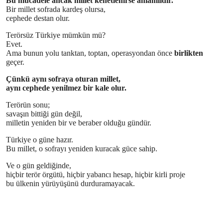
Bu mücadele ancak millet kenetlenirse anlamlıdır.
Bir millet sofrada kardeş olursa,
cephede destan olur.
Terörsüz Türkiye mümkün mü?
Evet.
Ama bunun yolu tanktan, toptan, operasyondan önce
birlikten
geçer.
Çünkü aynı sofraya oturan millet,
aynı cephede yenilmez bir kale olur.
Terörün sonu;
savaşın bittiği gün değil,
milletin yeniden bir ve beraber olduğu gündür.
Türkiye o güne hazır.
Bu millet, o sofrayı yeniden kuracak güce sahip.
Ve o gün geldiğinde,
hiçbir terör örgütü, hiçbir yabancı hesap, hiçbir kirli proje
bu ülkenin yürüyüşünü durduramayacak.