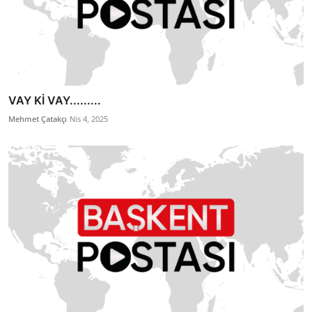
VAY Kİ VAY.........
Mehmet Çatakçı
Nis 4, 2025