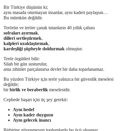
Bir Türkiye düşünün ki;
aynı masada oturmayan insanlar, aynı kaderi paylaşsın…
Bu mümkün değildir.
Terörün ve teröre çanak tutanların 40 yıllık çabası
sofraları ayırmak
,
dilleri sertleştirmek
,
kalpleri uzaklaştırmak
,
kardeşliği şüpheyle doldurmak
olmuştur.
Terör örgütleri bilir:
Silah bir gün susturulur,
ama zihinler parçalanırsa devlet bir daha toparlanamaz.
Bu yüzden Türkiye için terör yalnızca bir güvenlik meselesi
değildir;
bir
birlik ve beraberlik
meselesidir.
Cephede başarı için üç şey gerekir:
Aynı hedef
Aynı kader duygusu
Aynı gelecek inancı
Birbirine güvenmeyen toplumlarda bu üçü oluşmaz.