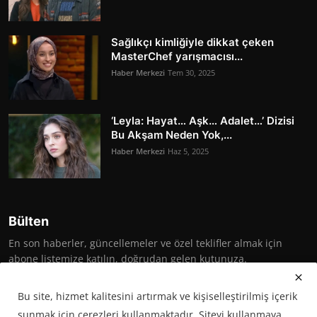
Sağlıkçı kimliğiyle dikkat çeken
MasterChef yarışmacısı...
Haber Merkezi
Tem 30, 2025
‘Leyla: Hayat… Aşk… Adalet…’ Dizisi
Bu Akşam Neden Yok,...
Haber Merkezi
Haz 5, 2025
Bülten
En son haberler, güncellemeler ve özel teklifler almak için
abone listemize katılın, doğrudan gelen kutunuza.
Abone Ol
Bu site, hizmet kalitesini artırmak ve kişiselleştirilmiş içerik
sunmak için çerezleri kullanmaktadır. Siteyi kullanmaya