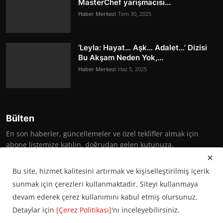
MasterChef yarışmacısı...
Haber Merkezi
Tem 30, 2025
‘Leyla: Hayat… Aşk… Adalet…’ Dizisi
Bu Akşam Neden Yok,...
Haber Merkezi
Haz 5, 2025
Bülten
En son haberler, güncellemeler ve özel teklifler almak için
abone listemize katılın, doğrudan gelen kutunuza.
Abone Ol
Bu site, hizmet kalitesini artırmak ve kişiselleştirilmiş içerik
sunmak için çerezleri kullanmaktadır. Siteyi kullanmaya
devam ederek çerez kullanımını kabul etmiş olursunuz.
Detaylar için
[Çerez Politikası]
'nı inceleyebilirsiniz.
© 2016 Başkent Postası. Tüm hakları saklıdır.