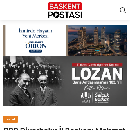
İletişim
Çerez Politikası
Künye
Ankara
TBMM
Yerel Yönetimler
Yerel
Cumhurbaşkanlığı