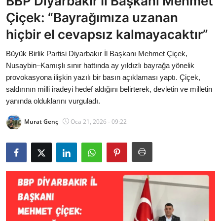
BBP Diyarbakır İl Başkanı Mehmet
Bakanlıklar
Çiçek: “Bayrağımıza uzanan
hiçbir el cevapsız kalmayacaktır”
Siyasi Partiler
Büyük Birlik Partisi Diyarbakır İl Başkanı Mehmet Çiçek,
Mülki İdare
Nusaybin–Kamışlı sınır hattında ay yıldızlı bayrağa yönelik
provokasyona ilişkin yazılı bir basın açıklaması yaptı. Çiçek,
Toplum ve Yaşam
saldırının milli iradeyi hedef aldığını belirterek, devletin ve milletin
yanında olduklarını vurguladı.
Sivil Toplum Kuruluşları
Murat Genç
Oca 21, 2026 - 09:22
Kamu Kurumları ve Üst Kurullar
Resmi Reklamlar