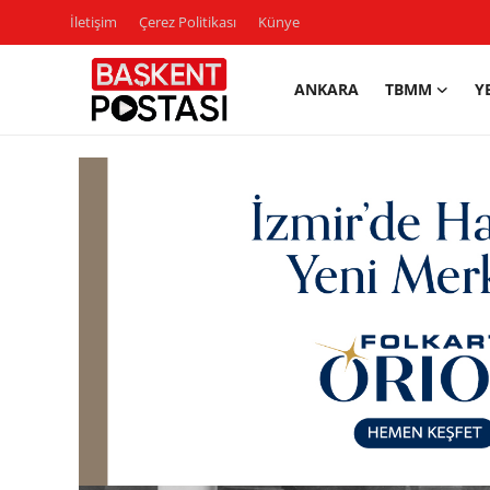
İletişim
Çerez Politikası
Künye
ANKARA
TBMM
Y
İletişim
Çerez Politikası
Künye
Ankara
TBMM
Yerel Yönetimler
Cumhurbaşkanlığı