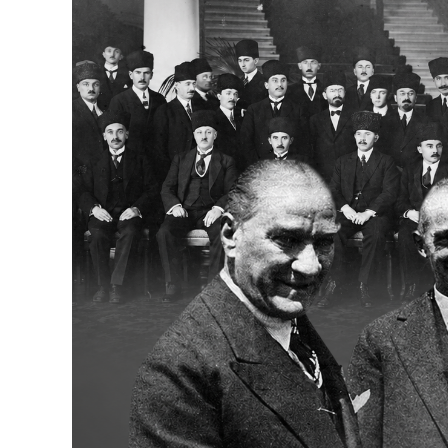
Bakanlıklar
Siyasi Partiler
Mülki İdare
Toplum ve Yaşam
Sivil Toplum Kuruluşları
Kamu Kurumları ve Üst Kurullar
Resmi Reklamlar