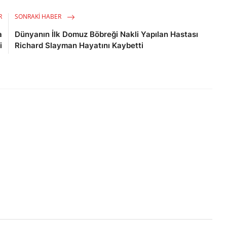
R
SONRAKI HABER
a
Dünyanın İlk Domuz Böbreği Nakli Yapılan Hastası
i
Richard Slayman Hayatını Kaybetti