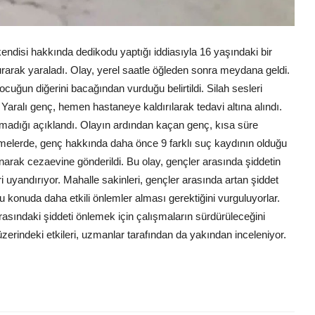
endisi hakkında dedikodu yaptığı iddiasıyla 16 yaşındaki bir
urarak yaraladı. Olay, yerel saatle öğleden sonra meydana geldi.
uğun diğerini bacağından vurduğu belirtildi. Silah sesleri
. Yaralı genç, hemen hastaneye kaldırılarak tedavi altına alındı.
nmadığı açıklandı. Olayın ardından kaçan genç, kısa süre
elemelerde, genç hakkında daha önce 9 farklı suç kaydının olduğu
narak cezaevine gönderildi. Bu olay, gençler arasında şiddetin
i uyandırıyor. Mahalle sakinleri, gençler arasında artan şiddet
 bu konuda daha etkili önlemler alması gerektiğini vurguluyorlar.
arasındaki şiddeti önlemek için çalışmaların sürdürüleceğini
üzerindeki etkileri, uzmanlar tarafından da yakından inceleniyor.