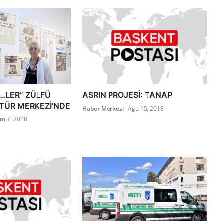
Z…LER” ZÜLFÜ
ASRIN PROJESİ: TANAP
LTÜR MERKEZİ’NDE
Haber Merkezi
Ağu 15, 2018
im 7, 2018