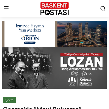
İletişim
Çerez Politikası
Künye
Ankara
TBMM
Yerel Yönetimler
Çevre
Cumhurbaşkanlığı