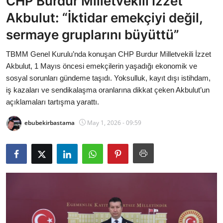
CHP Burdur Milletvekili İzzet
Bakanlıklar
Akbulut: “İktidar emekçiyi değil,
sermaye gruplarını büyüttü”
Siyasi Partiler
TBMM Genel Kurulu’nda konuşan CHP Burdur Milletvekili İzzet
Mülki İdare
Akbulut, 1 Mayıs öncesi emekçilerin yaşadığı ekonomik ve
sosyal sorunları gündeme taşıdı. Yoksulluk, kayıt dışı istihdam,
Toplum ve Yaşam
iş kazaları ve sendikalaşma oranlarına dikkat çeken Akbulut’un
açıklamaları tartışma yarattı.
Sivil Toplum Kuruluşları
ebubekirbastama
May 1, 2026 - 09:59
Kamu Kurumları ve Üst Kurullar
Resmi Reklamlar