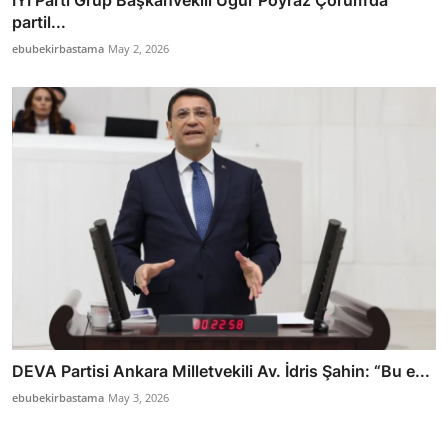
İYİ Parti Grup Başkanvekili Uğur Poyraz Çorum’da
partil...
ebubekirbastama
May 2, 2026
DEVA Partisi Ankara Milletvekili Av. İdris Şahin: “Bu e...
ebubekirbastama
May 3, 2026