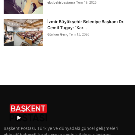
ebubekirbastama
Tem 19, 2026
İzmir Büyükşehir Belediye Başkanı Dr.
Cemil Tugay: “Kar...
Gürkan Genç
Tem 15, 2026
Başkent Postası, Türkiye ve dünyadaki güncel gelişmeleri,
objektif habercilik anlayışıyla geniş kitlelere ulaştıran