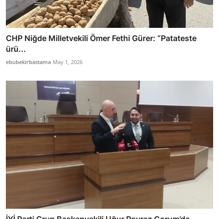
CHP Niğde Milletvekili Ömer Fethi Gürer: “Patateste
ürü...
ebubekirbastama
May 1, 2026