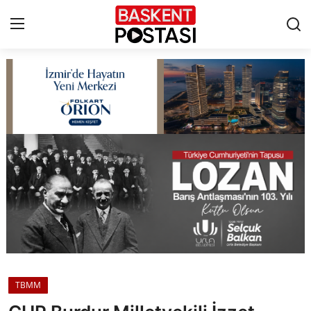
İletişim
Çerez Politikası
Künye
Ankara
TBMM
Yerel Yönetimler
TBMM
Cumhurbaşkanlığı