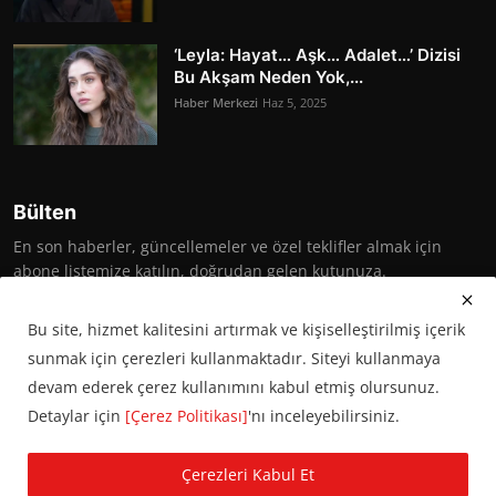
‘Leyla: Hayat… Aşk… Adalet…’ Dizisi
Bu Akşam Neden Yok,...
Haber Merkezi
Haz 5, 2025
Bülten
En son haberler, güncellemeler ve özel teklifler almak için
abone listemize katılın, doğrudan gelen kutunuza.
Abone Ol
Bu site, hizmet kalitesini artırmak ve kişiselleştirilmiş içerik
sunmak için çerezleri kullanmaktadır. Siteyi kullanmaya
devam ederek çerez kullanımını kabul etmiş olursunuz.
Detaylar için
[Çerez Politikası]
'nı inceleyebilirsiniz.
© 2016 Başkent Postası. Tüm hakları saklıdır.
Çerezleri Kabul Et
KVKK Aydınlatma Metni