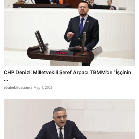
CHP Denizli Milletvekili Şeref Arpacı TBMM’de “İşçinin
...
ebubekirbastama
May 1, 2026