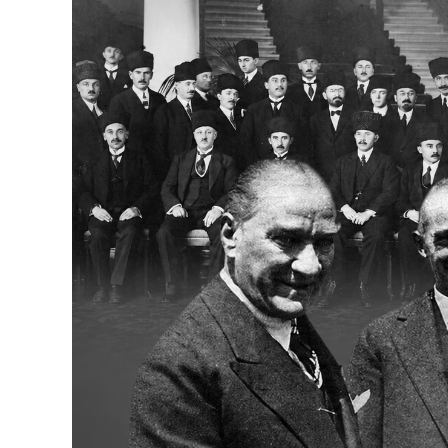
Bakanlıklar
Siyasi Partiler
Mülki İdare
Toplum ve Yaşam
Sivil Toplum Kuruluşları
Kamu Kurumları ve Üst Kurullar
Resmi Reklamlar