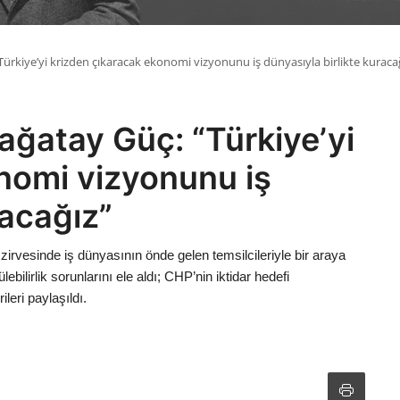
Türkiye’yi krizden çıkaracak ekonomi vizyonunu iş dünyasıyla birlikte kuraca
ağatay Güç: “Türkiye’yi
nomi vizyonunu iş
racağız”
irvesinde iş dünyasının önde gelen temsilcileriyle bir araya
ebilirlik sorunlarını ele aldı; CHP’nin iktidar hedefi
eri paylaşıldı.