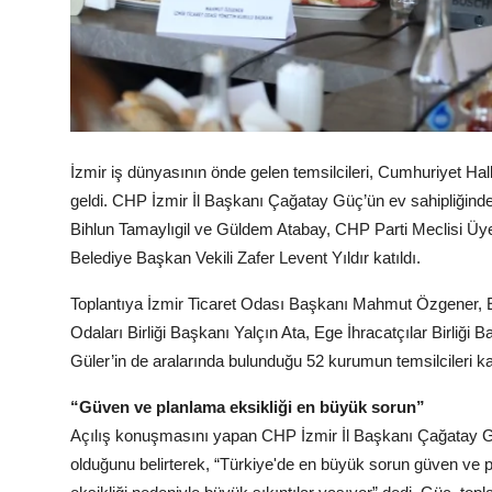
İzmir iş dünyasının önde gelen temsilcileri, Cumhuriyet Halk 
geldi. CHP İzmir İl Başkanı Çağatay Güç’ün ev sahipliğin
Bihlun Tamaylıgil ve Güldem Atabay, CHP Parti Meclisi Üyes
Belediye Başkan Vekili Zafer Levent Yıldır katıldı.
Toplantıya İzmir Ticaret Odası Başkanı Mahmut Özgener, 
Odaları Birliği Başkanı Yalçın Ata, Ege İhracatçılar Birl
Güler’in de aralarında bulunduğu 52 kurumun temsilcileri ka
“Güven ve planlama eksikliği en büyük sorun”
Açılış konuşmasını yapan CHP İzmir İl Başkanı Çağatay Güç
olduğunu belirterek, “Türkiye'de en büyük sorun güven ve pl