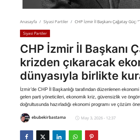
Anasayfa
Siyasi Partiler
CHP İzmir İl Başkanı Çağatay Güç: “
Siyasi Partiler
CHP İzmir İl Başkanı Ç
krizden çıkaracak eko
dünyasıyla birlikte ku
İzmir’de CHP İl Başkanlığı tarafından düzenlenen ekonomi z
gelen parti yöneticileri, ekonomik kriz, güvensizlik ve öngörül
doğrultusunda hazırladığı ekonomi programı ve çözüm öneril
ebubekirbastama
May 3, 2026 - 12:37