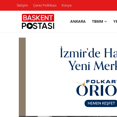
İletişim
Çerez Politikası
Künye
ANKARA
TBMM
Y
İletişim
Çerez Politikası
Künye
Ankara
TBMM
Yerel Yönetimler
Cumhurbaşkanlığı