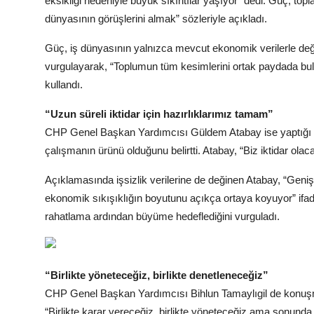
eksikliği nedeniyle büyük sıkıntılar yaşıyor” dedi. Güç, to
dünyasının görüşlerini almak” sözleriyle açıkladı.
Güç, iş dünyasının yalnızca mevcut ekonomik verilerle değil
vurgulayarak, “Toplumun tüm kesimlerini ortak paydada bulu
kullandı.
“Uzun süreli iktidar için hazırlıklarımız tamam”
CHP Genel Başkan Yardımcısı Güldem Atabay ise yaptığı 
çalışmanın ürünü olduğunu belirtti. Atabay, “Biz iktidar ola
Açıklamasında işsizlik verilerine de değinen Atabay, “Geniş 
ekonomik sıkışıklığın boyutunu açıkça ortaya koyuyor” ifa
rahatlama ardından büyüme hedeflediğini vurguladı.
“Birlikte yöneteceğiz, birlikte denetleneceğiz”
CHP Genel Başkan Yardımcısı Bihlun Tamaylıgil de konuşmas
“Birlikte karar vereceğiz, birlikte yöneteceğiz ama sonunda 