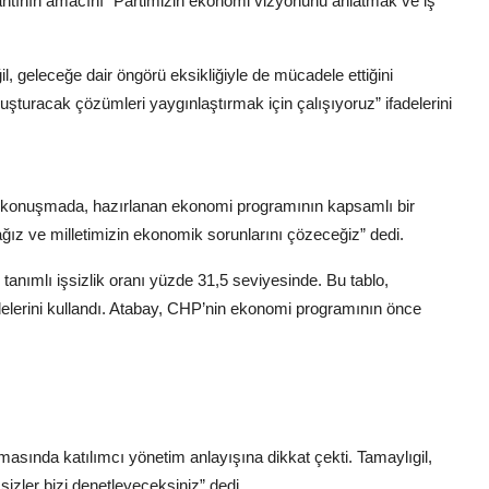
plantının amacını “Partimizin ekonomi vizyonunu anlatmak ve iş
, geleceğe dair öngörü eksikliğiyle de mücadele ettiğini
şturacak çözümleri yaygınlaştırmak için çalışıyoruz” ifadelerini
konuşmada, hazırlanan ekonomi programının kapsamlı bir
cağız ve milletimizin ekonomik sorunlarını çözeceğiz” dedi.
tanımlı işsizlik oranı yüzde 31,5 seviyesinde. Bu tablo,
delerini kullandı. Atabay, CHP’nin ekonomi programının önce
ında katılımcı yönetim anlayışına dikkat çekti. Tamaylıgil,
sizler bizi denetleyeceksiniz” dedi.