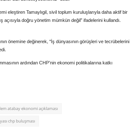
leştiren Tamaylıgil, sivil toplum kuruluşlarıyla daha aktif bir
kış açısıyla doğru yönetim mümkün değil” ifadelerini kullandı.
nın önemine değinerek, “İş dünyasının görüşleri ve tecrübelerini
di.
alınmasının ardından CHP’nin ekonomi politikalarına katkı
dem atabay ekonomi açıklaması
nyası chp buluşması