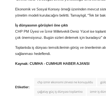
Ekonomik ve Sosyal Konsey örneği üzerinden mevcut sistemi e
yönetim modeli kurulacağını belirtti. Tamaylıgil, “Tek bir ba
İş dünyasının görüşleri öne çıktı
CHP PM Üyesi ve İzmir Milletvekili Deniz Yücel ise toplantı
çok önemsiyoruz. Bugün sizleri dinlemek için buradayız” de
Toplantıda iş dünyası temsilcilerinin görüş ve önerilerinin 
sağlanması hedeflendi.
Kaynak: CUMHA - CUMHUR HABER AJANSI
chp izmir ekonomi zirvesi ne konuşuldu
gül
Etiketler:
çağatay güç iş dünyası toplantısı
izmir iş dü