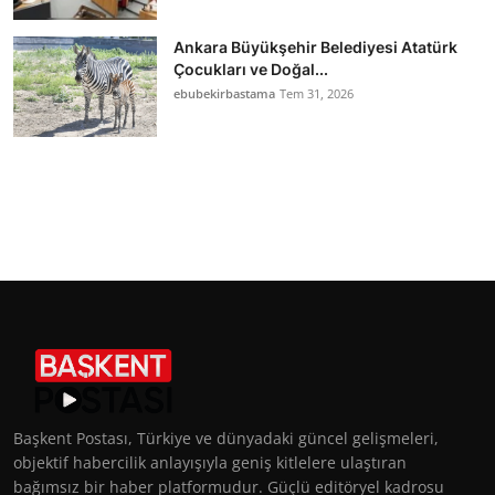
Ankara Büyükşehir Belediyesi Atatürk
Çocukları ve Doğal...
ebubekirbastama
Tem 31, 2026
Başkent Postası, Türkiye ve dünyadaki güncel gelişmeleri,
objektif habercilik anlayışıyla geniş kitlelere ulaştıran
bağımsız bir haber platformudur. Güçlü editöryel kadrosu