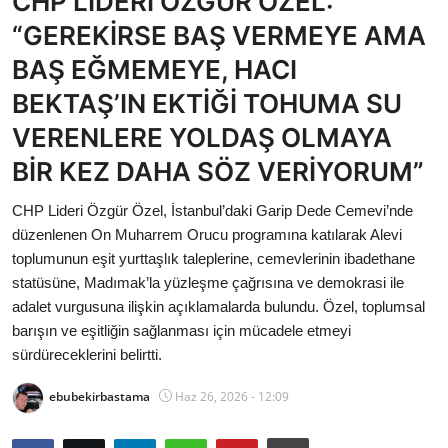
CHP LİDERİ ÖZGÜR ÖZEL:
Bakanlıklar
“GEREKİRSE BAŞ VERMEYE AMA
BAŞ EĞMEMEYE, HACI
Siyasi Partiler
BEKTAŞ’IN EKTİĞİ TOHUMA SU
Mülki İdare
VERENLERE YOLDAŞ OLMAYA
BİR KEZ DAHA SÖZ VERİYORUM”
Toplum ve Yaşam
CHP Lideri Özgür Özel, İstanbul’daki Garip Dede Cemevi’nde
Sivil Toplum Kuruluşları
düzenlenen On Muharrem Orucu programına katılarak Alevi
toplumunun eşit yurttaşlık taleplerine, cemevlerinin ibadethane
Kamu Kurumları ve Üst Kurullar
statüsüne, Madımak’la yüzleşme çağrısına ve demokrasi ile
adalet vurgusuna ilişkin açıklamalarda bulundu. Özel, toplumsal
Resmi Reklamlar
barışın ve eşitliğin sağlanması için mücadele etmeyi
sürdüreceklerini belirtti.
ebubekirbastama
Haz 26, 2026 - 12:09