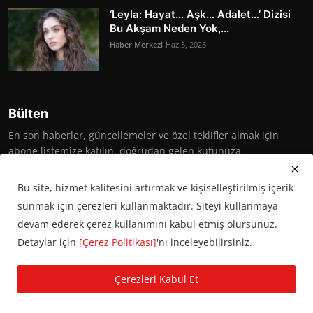
‘Leyla: Hayat… Aşk… Adalet…’ Dizisi
Bu Akşam Neden Yok,...
Haber Merkezi
Haz 5, 2025
Bülten
En son haberler, güncellemeler ve özel teklifler almak için
abone listemize katılın, doğrudan gelen kutunuza.
Abone Ol
Bu site, hizmet kalitesini artırmak ve kişiselleştirilmiş içerik
sunmak için çerezleri kullanmaktadır. Siteyi kullanmaya
devam ederek çerez kullanımını kabul etmiş olursunuz.
Detaylar için
[Çerez Politikası]
'nı inceleyebilirsiniz.
© 2016 Başkent Postası. Tüm hakları saklıdır.
Çerezleri Kabul Et
KVKK Aydınlatma Metni