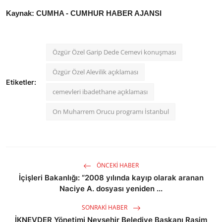
Kaynak: CUMHA - CUMHUR HABER AJANSI
Özgür Özel Garip Dede Cemevi konuşması
Özgür Özel Alevilik açıklaması
Etiketler:
cemevleri ibadethane açıklaması
On Muharrem Orucu programı İstanbul
ÖNCEKI HABER
İçişleri Bakanlığı: “2008 yılında kayıp olarak aranan
Naciye A. dosyası yeniden ...
SONRAKI HABER
İKNEVDER Yönetimi Nevşehir Belediye Başkanı Rasim