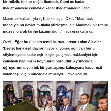
bir müzik, folklor değil; ibadettir. Cami ne kadar
ibadethaneyse cemevi o kadar ibadethanedir.”
dedi.
Madımak Katliamı’yla ilgili de konuşan Özel,
“Madımak
utancıyla bu devlet mutlaka yüzleşmelidir. Madımak bir utanç
müzesi olarak tarihe kazınmalıdır.”
ifadelerini kullandı.
Özel,
“Eğer bu ülkenin temel kurucu unsuru olan Aleviler
‘Devlet bana eşit davranmıyor’ diyorsa, son can bunu
söylemeyene kadar eşitlik için çalışmak, hakkaniyet için
çalışmak hepimizin boynunun borcudur. Ayrımcılığa
uğruyorum diyen tek bir yurttaşımız kalmayana kadar eşit
vatandaşlık için mücadele etmeliyiz.”
diye konuştu.