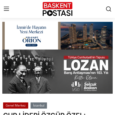
İletişim
Çerez Politikası
Künye
Ankara
TBMM
Yerel Yönetimler
Genel Merkez
İstanbul
Cumhurbaşkanlığı