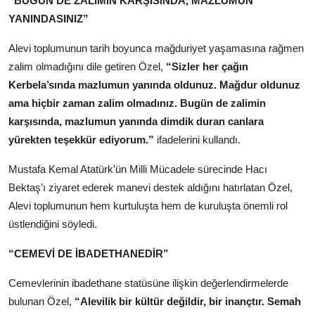
“BUGÜN DE ZALİMİN KARŞISINDA, MAZLUMUN
YANINDASINIZ”
Alevi toplumunun tarih boyunca mağduriyet yaşamasına rağmen
zalim olmadığını dile getiren Özel,
“Sizler her çağın
Kerbela’sında mazlumun yanında oldunuz. Mağdur oldunuz
ama hiçbir zaman zalim olmadınız. Bugün de zalimin
karşısında, mazlumun yanında dimdik duran canlara
yürekten teşekkür ediyorum.”
ifadelerini kullandı.
Mustafa Kemal Atatürk’ün Milli Mücadele sürecinde Hacı
Bektaş’ı ziyaret ederek manevi destek aldığını hatırlatan Özel,
Alevi toplumunun hem kurtuluşta hem de kuruluşta önemli rol
üstlendiğini söyledi.
“CEMEVİ DE İBADETHANEDİR”
Cemevlerinin ibadethane statüsüne ilişkin değerlendirmelerde
bulunan Özel,
“Alevilik bir kültür değildir, bir inançtır. Semah