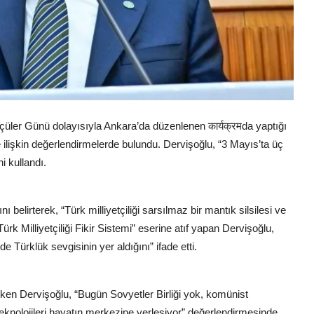
üler Günü dolayısıyla Ankara’da düzenlenen कार्यक्रमda yaptığı
ne ilişkin değerlendirmelerde bulundu. Dervişoğlu, “3 Mayıs’ta üç
i kullandı.
ı belirterek, “Türk milliyetçiliği sarsılmaz bir mantık silsilesi ve
ürk Milliyetçiliği Fikir Sistemi” eserine atıf yapan Dervişoğlu,
de Türklük sevgisinin yer aldığını” ifade etti.
n Dervişoğlu, “Bugün Sovyetler Birliği yok, komünist
knolojileri hayatın merkezine yerleşiyor” değerlendirmesinde