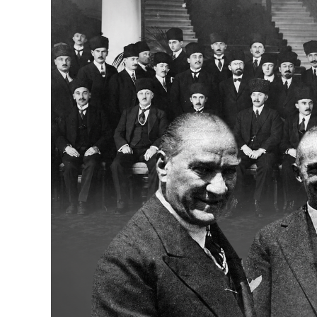
Bakanlıklar
Siyasi Partiler
Mülki İdare
Toplum ve Yaşam
Sivil Toplum Kuruluşları
Kamu Kurumları ve Üst Kurullar
Resmi Reklamlar