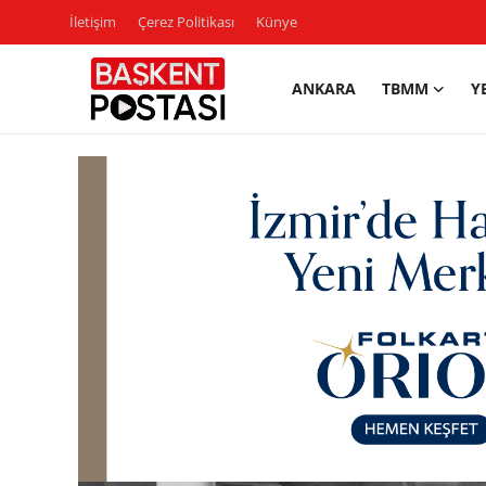
İletişim
Çerez Politikası
Künye
ANKARA
TBMM
Y
İletişim
Çerez Politikası
Künye
Ankara
TBMM
Yerel Yönetimler
Cumhurbaşkanlığı