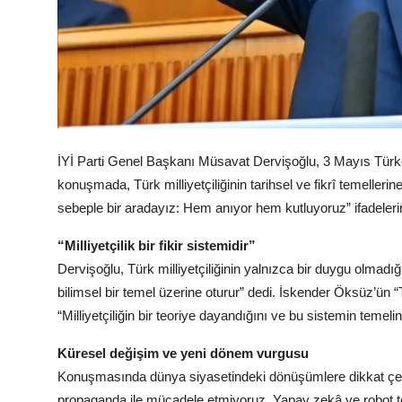
İYİ Parti Genel Başkanı Müsavat Dervişoğlu, 3 Mayıs Türkç
konuşmada, Türk milliyetçiliğinin tarihsel ve fikrî temelleri
sebeple bir aradayız: Hem anıyor hem kutluyoruz” ifadelerin
“Milliyetçilik bir fikir sistemidir”
Dervişoğlu, Türk milliyetçiliğinin yalnızca bir duygu olmadığın
bilimsel bir temel üzerine oturur” dedi. İskender Öksüz’ün “T
“Milliyetçiliğin bir teoriye dayandığını ve bu sistemin temelin
Küresel değişim ve yeni dönem vurgusu
Konuşmasında dünya siyasetindeki dönüşümlere dikkat çeke
propaganda ile mücadele etmiyoruz. Yapay zekâ ve robot te