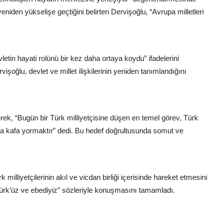
niden yükselişe geçtiğini belirten Dervişoğlu, “Avrupa milletleri
tin hayati rolünü bir kez daha ortaya koydu” ifadelerini
Dervişoğlu, devlet ve millet ilişkilerinin yeniden tanımlandığını
erek, “Bugün bir Türk milliyetçisine düşen en temel görev, Türk
na kafa yormaktır” dedi. Bu hedef doğrultusunda somut ve
illiyetçilerinin akıl ve vicdan birliği içerisinde hareket etmesini
“Türk’üz ve ebediyiz” sözleriyle konuşmasını tamamladı.