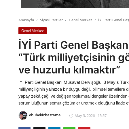
Anasayfa
Siyasi Partiler
Genel Merkez
İYİ Parti Genel Ba
Genel Merkez
İYİ Parti Genel Başka
“Türk milliyetçisinin 
ve huzurlu kılmaktır”
İYİ Parti Genel Başkanı Müsavat Dervişoğlu, 3 Mayıs Tü
milliyetçiliğinin yalnızca bir duygu değil, bilimsel temellere
yapay zekâ çağı ve değişen toplumsal dengeler üzerinden de
sorumluluğunun somut çözümler üretmek olduğunu ifade ett
ebubekirbastama
May 3, 2026 - 15:57