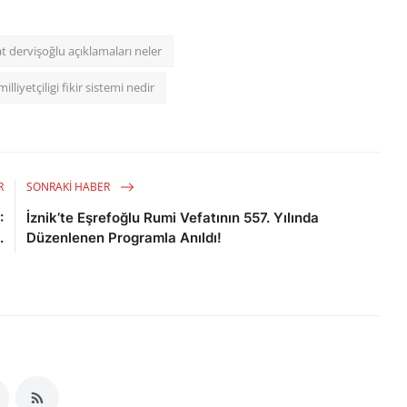
 dervişoğlu açıklamaları neler
illiyetçiligi fikir sistemi nedir
R
SONRAKI HABER
:
İznik’te Eşrefoğlu Rumi Vefatının 557. Yılında
.
Düzenlenen Programla Anıldı!