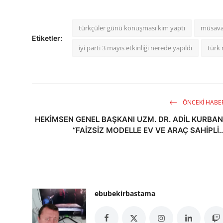
türkçüler günü konuşması kim yaptı
müsavat
Etiketler:
iyi parti 3 mayıs etkinliği nerede yapıldı
türk m
ÖNCEKI HABE
HEKİMSEN GENEL BAŞKANI UZM. DR. ADİL KURBAN
“FAİZSİZ MODELLE EV VE ARAÇ SAHİPLİ..
ebubekirbastama