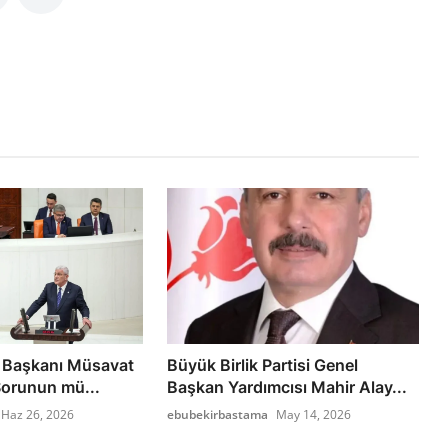
el Başkanı Müsavat
Büyük Birlik Partisi Genel
Sorunun mü...
Başkan Yardımcısı Mahir Alay...
Haz 26, 2026
ebubekirbastama
May 14, 2026