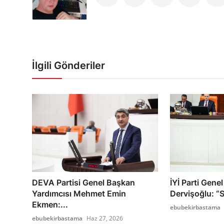
İlgili Gönderiler
DEVA Partisi Genel Başkan
İYİ Parti Gen
Yardımcısı Mehmet Emin
Dervişoğlu: “
Ekmen:...
ebubekirbastama
ebubekirbastama
Haz 27, 2026