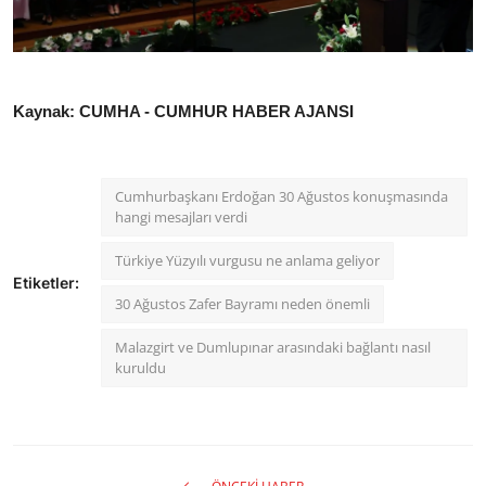
Kaynak: CUMHA - CUMHUR HABER AJANSI
Cumhurbaşkanı Erdoğan 30 Ağustos konuşmasında
hangi mesajları verdi
Türkiye Yüzyılı vurgusu ne anlama geliyor
Etiketler:
30 Ağustos Zafer Bayramı neden önemli
Malazgirt ve Dumlupınar arasındaki bağlantı nasıl
kuruldu