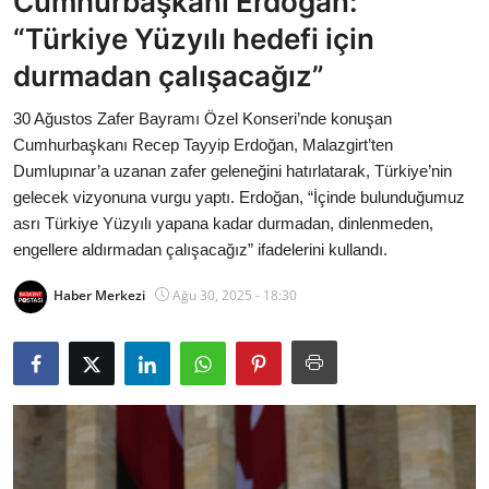
Cumhurbaşkanı Erdoğan:
Bakanlıklar
“Türkiye Yüzyılı hedefi için
durmadan çalışacağız”
Siyasi Partiler
30 Ağustos Zafer Bayramı Özel Konseri’nde konuşan
Mülki İdare
Cumhurbaşkanı Recep Tayyip Erdoğan, Malazgirt’ten
Dumlupınar’a uzanan zafer geleneğini hatırlatarak, Türkiye’nin
Toplum ve Yaşam
gelecek vizyonuna vurgu yaptı. Erdoğan, “İçinde bulunduğumuz
asrı Türkiye Yüzyılı yapana kadar durmadan, dinlenmeden,
Sivil Toplum Kuruluşları
engellere aldırmadan çalışacağız” ifadelerini kullandı.
Kamu Kurumları ve Üst Kurullar
Haber Merkezi
Ağu 30, 2025 - 18:30
Resmi Reklamlar