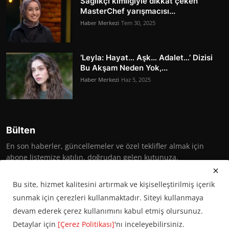
Sağlıkçı kimliğiyle dikkat çeken
MasterChef yarışmacısı...
Haber Merkezi
Tem 30, 2025
‘Leyla: Hayat… Aşk… Adalet…’ Dizisi
Bu Akşam Neden Yok,...
Haber Merkezi
Haz 5, 2025
Bülten
En son haberler, güncellemeler ve özel teklifler almak için
abone listemize katılın, doğrudan gelen kutunuza.
Abone Ol
Bu site, hizmet kalitesini artırmak ve kişiselleştirilmiş içerik
sunmak için çerezleri kullanmaktadır. Siteyi kullanmaya
devam ederek çerez kullanımını kabul etmiş olursunuz.
Detaylar için
[Çerez Politikası]
'nı inceleyebilirsiniz.