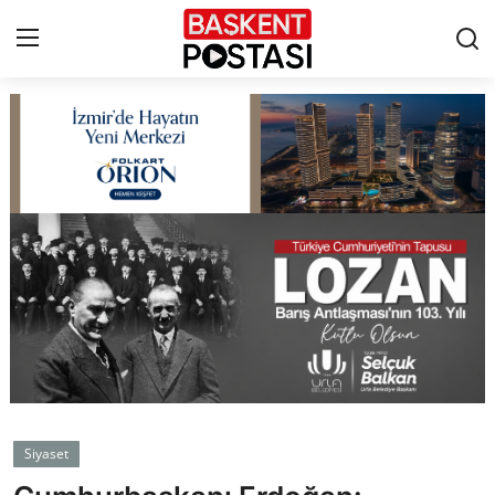
İletişim
Çerez Politikası
Künye
Ankara
TBMM
Yerel Yönetimler
Siyaset
Cumhurbaşkanlığı