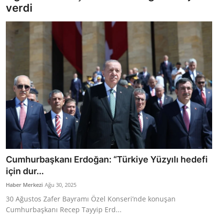
verdi
Bakanlıklar
Siyasi Partiler
Mülki İdare
Toplum ve Yaşam
Sivil Toplum Kuruluşları
Kamu Kurumları ve Üst Kurullar
Resmi Reklamlar
Cumhurbaşkanı Erdoğan: “Türkiye Yüzyılı hedefi
için dur...
Haber Merkezi
Ağu 30, 2025
30 Ağustos Zafer Bayramı Özel Konseri’nde konuşan
Cumhurbaşkanı Recep Tayyip Erd...