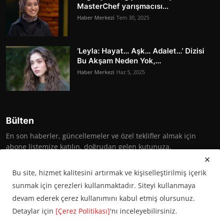
MasterChef yarışmacısı...
Haber Merkezi
Tem 30, 2025
‘Leyla: Hayat… Aşk… Adalet…’ Dizisi
Bu Akşam Neden Yok,...
Haber Merkezi
Haz 5, 2025
Bülten
En son haberler, güncellemeler ve özel teklifler almak için
abone listemize katılın, doğrudan gelen kutunuza.
Abone Ol
Bu site, hizmet kalitesini artırmak ve kişiselleştirilmiş içerik
sunmak için çerezleri kullanmaktadır. Siteyi kullanmaya
devam ederek çerez kullanımını kabul etmiş olursunuz.
Detaylar için
[Çerez Politikası]
'nı inceleyebilirsiniz.