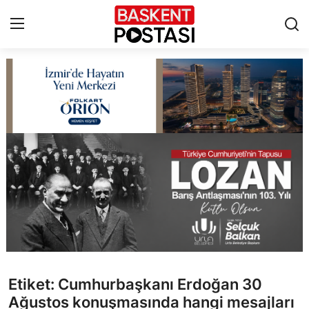
İletişim
Çerez Politikası
Künye
Ankara
TBMM
Yerel Yönetimler
Etiket: Cumhurbaşkanı Erdoğan 30
Cumhurbaşkanlığı
Ağustos konuşmasında hangi mesajları