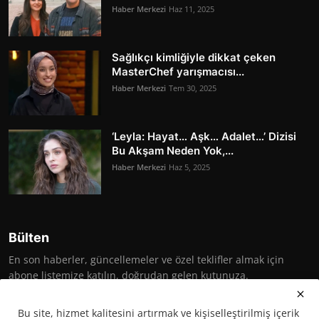
Haber Merkezi
Haz 11, 2025
Sağlıkçı kimliğiyle dikkat çeken
MasterChef yarışmacısı...
Haber Merkezi
Tem 30, 2025
‘Leyla: Hayat… Aşk… Adalet…’ Dizisi
Bu Akşam Neden Yok,...
Haber Merkezi
Haz 5, 2025
Bülten
En son haberler, güncellemeler ve özel teklifler almak için
abone listemize katılın, doğrudan gelen kutunuza.
Abone Ol
Bu site, hizmet kalitesini artırmak ve kişiselleştirilmiş içerik