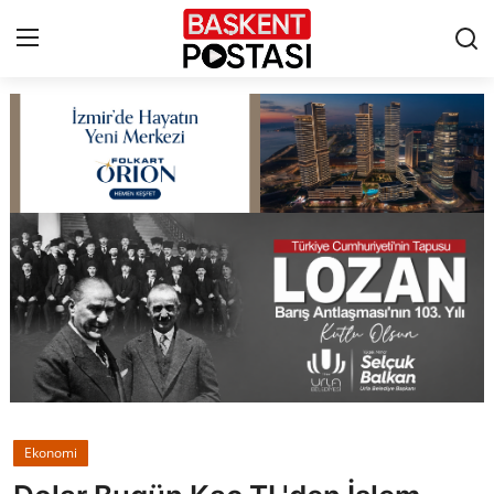
İletişim
Çerez Politikası
Künye
Ankara
TBMM
Yerel Yönetimler
Ekonomi
Cumhurbaşkanlığı