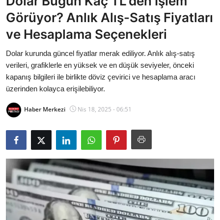
Dolar Bugün Kaç TL'den İşlem
Bakanlıklar
Görüyor? Anlık Alış-Satış Fiyatları
ve Hesaplama Seçenekleri
Siyasi Partiler
Dolar kurunda güncel fiyatlar merak ediliyor. Anlık alış-satış
Mülki İdare
verileri, grafiklerle en yüksek ve en düşük seviyeler, önceki
kapanış bilgileri ile birlikte döviz çevirici ve hesaplama aracı
Toplum ve Yaşam
üzerinden kolayca erişilebiliyor.
Sivil Toplum Kuruluşları
Haber Merkezi
Nis 18, 2025 - 06:51
Kamu Kurumları ve Üst Kurullar
Resmi Reklamlar