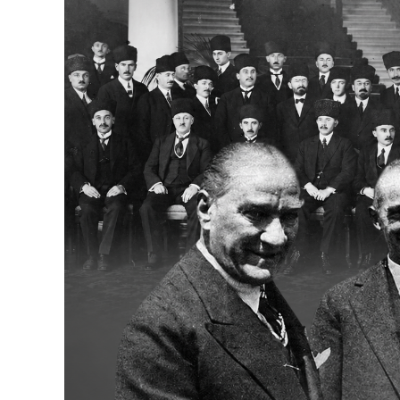
Bakanlıklar
Siyasi Partiler
Mülki İdare
Toplum ve Yaşam
Sivil Toplum Kuruluşları
Kamu Kurumları ve Üst Kurullar
Resmi Reklamlar