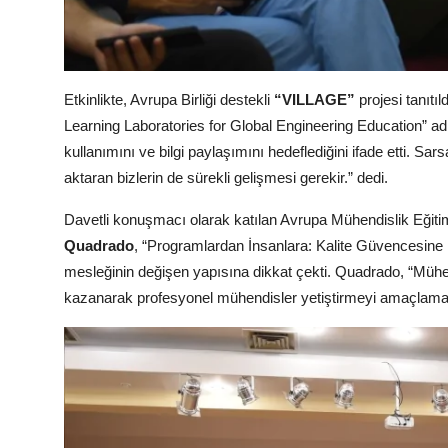
Etkinlikte, Avrupa Birliği destekli
“VILLAGE”
projesi tanıtıl
Learning Laboratories for Global Engineering Education” adlı
kullanımını ve bilgi paylaşımını hedeflediğini ifade etti. Sar
aktaran bizlerin de sürekli gelişmesi gerekir.” dedi.
Davetli konuşmacı olarak katılan Avrupa Mühendislik Eği
Quadrado
, “Programlardan İnsanlara: Kalite Güvencesine
mesleğinin değişen yapısına dikkat çekti. Quadrado, “Mühen
kazanarak profesyonel mühendisler yetiştirmeyi amaçlamalı.