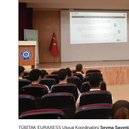
TÜBİTAK EURAXESS Ulusal Koordinatörü
Şeyma Sayıml