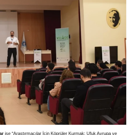
ar
ise “Araştırmacılar İçin Köprüler Kurmak: Ufuk Avrupa ve