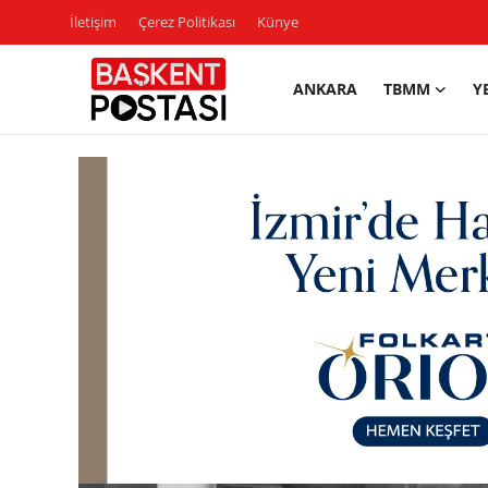
İletişim
Çerez Politikası
Künye
ANKARA
TBMM
Y
İletişim
Çerez Politikası
Künye
Ankara
TBMM
Yerel Yönetimler
Cumhurbaşkanlığı