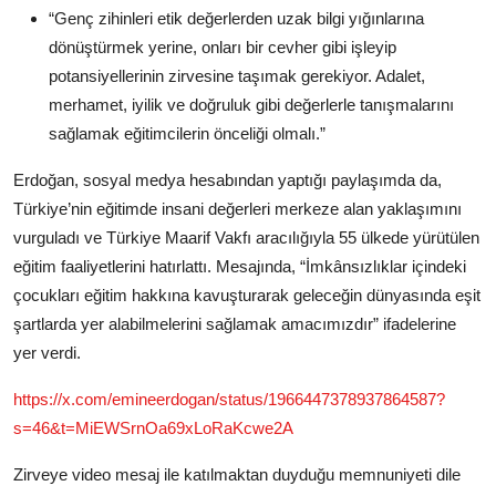
“Genç zihinleri etik değerlerden uzak bilgi yığınlarına
dönüştürmek yerine, onları bir cevher gibi işleyip
potansiyellerinin zirvesine taşımak gerekiyor. Adalet,
merhamet, iyilik ve doğruluk gibi değerlerle tanışmalarını
sağlamak eğitimcilerin önceliği olmalı.”
Erdoğan, sosyal medya hesabından yaptığı paylaşımda da,
Türkiye’nin eğitimde insani değerleri merkeze alan yaklaşımını
vurguladı ve Türkiye Maarif Vakfı aracılığıyla 55 ülkede yürütülen
eğitim faaliyetlerini hatırlattı. Mesajında, “İmkânsızlıklar içindeki
çocukları eğitim hakkına kavuşturarak geleceğin dünyasında eşit
şartlarda yer alabilmelerini sağlamak amacımızdır” ifadelerine
yer verdi.
https://x.com/emineerdogan/status/1966447378937864587?
s=46&t=MiEWSrnOa69xLoRaKcwe2A
Zirveye video mesaj ile katılmaktan duyduğu memnuniyeti dile