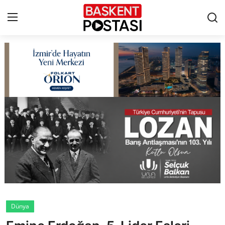
İletişim
Çerez Politikası
Künye
Ankara
TBMM
Yerel Yönetimler
Dünya
Cumhurbaşkanlığı