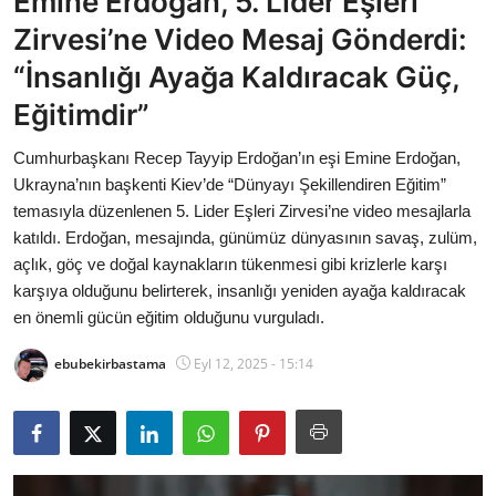
Emine Erdoğan, 5. Lider Eşleri
Bakanlıklar
Zirvesi’ne Video Mesaj Gönderdi:
“İnsanlığı Ayağa Kaldıracak Güç,
Siyasi Partiler
Eğitimdir”
Mülki İdare
Cumhurbaşkanı Recep Tayyip Erdoğan’ın eşi Emine Erdoğan,
Ukrayna’nın başkenti Kiev’de “Dünyayı Şekillendiren Eğitim”
Toplum ve Yaşam
temasıyla düzenlenen 5. Lider Eşleri Zirvesi’ne video mesajlarla
katıldı. Erdoğan, mesajında, günümüz dünyasının savaş, zulüm,
Sivil Toplum Kuruluşları
açlık, göç ve doğal kaynakların tükenmesi gibi krizlerle karşı
karşıya olduğunu belirterek, insanlığı yeniden ayağa kaldıracak
Kamu Kurumları ve Üst Kurullar
en önemli gücün eğitim olduğunu vurguladı.
Resmi Reklamlar
ebubekirbastama
Eyl 12, 2025 - 15:14