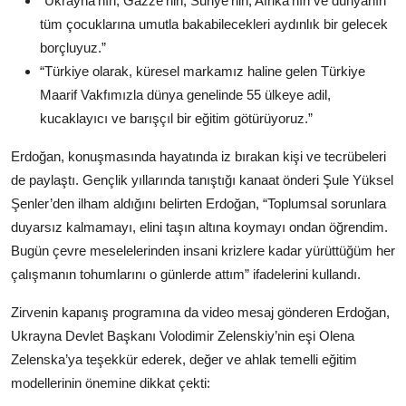
“Ukrayna’nın, Gazze’nin, Suriye’nin, Afrika’nın ve dünyanın
tüm çocuklarına umutla bakabilecekleri aydınlık bir gelecek
borçluyuz.”
“Türkiye olarak, küresel markamız haline gelen Türkiye
Maarif Vakfımızla dünya genelinde 55 ülkeye adil,
kucaklayıcı ve barışçıl bir eğitim götürüyoruz.”
Erdoğan, konuşmasında hayatında iz bırakan kişi ve tecrübeleri
de paylaştı. Gençlik yıllarında tanıştığı kanaat önderi Şule Yüksel
Şenler’den ilham aldığını belirten Erdoğan, “Toplumsal sorunlara
duyarsız kalmamayı, elini taşın altına koymayı ondan öğrendim.
Bugün çevre meselelerinden insani krizlere kadar yürüttüğüm her
çalışmanın tohumlarını o günlerde attım” ifadelerini kullandı.
Zirvenin kapanış programına da video mesaj gönderen Erdoğan,
Ukrayna Devlet Başkanı Volodimir Zelenskiy’nin eşi Olena
Zelenska’ya teşekkür ederek, değer ve ahlak temelli eğitim
modellerinin önemine dikkat çekti: