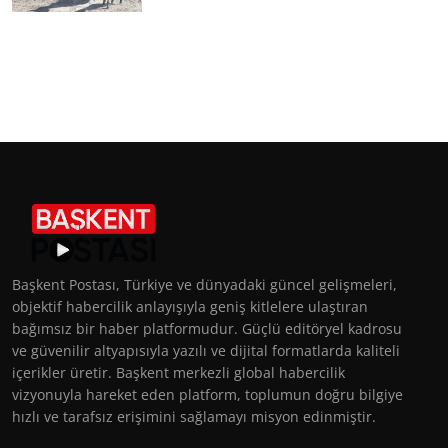
Başkent Postası, Türkiye ve dünyadaki güncel gelişmeleri,
objektif habercilik anlayışıyla geniş kitlelere ulaştıran
bağımsız bir haber platformudur. Güçlü editöryel kadrosu
ve güvenilir altyapısıyla yazılı ve dijital formatlarda kaliteli
içerikler üretir. Başkent merkezli global habercilik
vizyonuyla hareket eden platform, toplumun doğru bilgiye
hızlı ve tarafsız erişimini sağlamayı misyon edinmiştir.