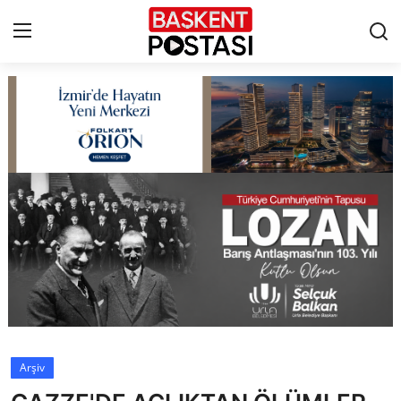
İletişim
Çerez Politikası
Künye
Ankara
TBMM
Yerel Yönetimler
Arşiv
Cumhurbaşkanlığı