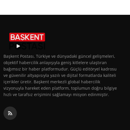
Başkent Postası, Türkiye ve dünyadaki güncel gelişmeleri,
objektif habercilik anlayışıyla geniş kitlelere ulaştıran
bağımsız bir haber platformudur. Güçlü editöryel kadrosu
ve güvenilir altyapısıyla yazılı ve dijital formatlarda kaliteli
içerikler üretir. Başkent merkezli global habercilik
vizyonuyla hareket eden platform, toplumun doğru bilgiye
hızlı ve tarafsız erişimini sağlamayı misyon edinmiştir.