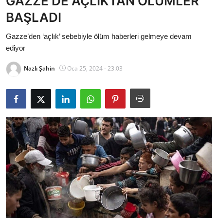
GAZZE'DE AÇLIKTAN ÖLÜMLER
Bakanlıklar
BAŞLADI
Siyasi Partiler
Gazze’den ‘açlık’ sebebiyle ölüm haberleri gelmeye devam
ediyor
Mülki İdare
Nazlı Şahin
Oca 25, 2024 - 23:03
Toplum ve Yaşam
Sivil Toplum Kuruluşları
Kamu Kurumları ve Üst Kurullar
Resmi Reklamlar