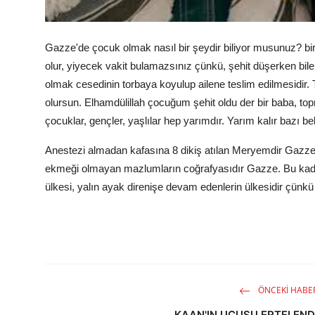
Gazze'de çocuk olmak nasıl bir şeydir biliyor musunuz? bir
olur, yiyecek vakit bulamazsınız çünkü, şehit düşerken bi
olmak cesedinin torbaya koyulup ailene teslim edilmesidir. 
olursun. Elhamdülillah çocuğum şehit oldu der bir baba, to
çocuklar, gençler, yaşlılar hep yarımdır. Yarım kalır bazı bek
Anestezi almadan kafasına 8 dikiş atılan Meryemdir Gazze. 
ekmeği olmayan mazlumların coğrafyasıdır Gazze. Bu kada
ülkesi, yalın ayak direnişe devam edenlerin ülkesidir çünkü
ÖNCEKI HABE
KAAN'IN UÇUŞU ERTELEND