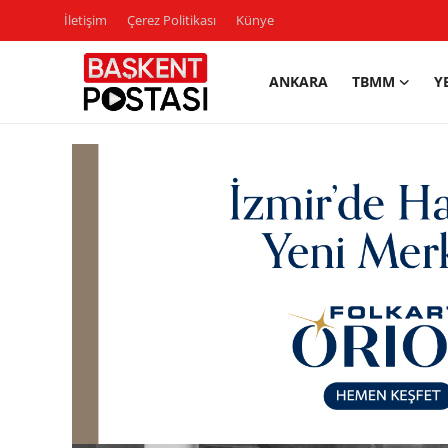
İletişim
Çerez Politikası
Künye
ANKARA
TBMM
Y
İletişim
Çerez Politikası
Künye
Ankara
TBMM
Yerel Yönetimler
Cumhurbaşkanlığı