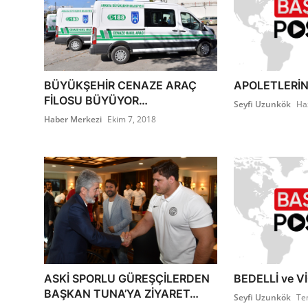
BÜYÜKŞEHİR CENAZE ARAÇ
APOLETLERİNİ
FİLOSU BÜYÜYOR…
Seyfi Uzunkök
Ha
Haber Merkezi
Ekim 7, 2018
ASKİ SPORLU GÜREŞÇİLERDEN
BEDELLİ ve V
BAŞKAN TUNA’YA ZİYARET…
Seyfi Uzunkök
Te