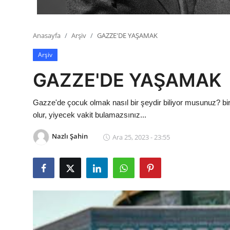
Anasayfa
Arşiv
GAZZE'DE YAŞAMAK
Arşiv
GAZZE'DE YAŞAMAK
Gazze'de çocuk olmak nasıl bir şeydir biliyor musunuz? bir
olur, yiyecek vakit bulamazsınız...
Nazlı Şahin
Ara 25, 2023 - 23:55