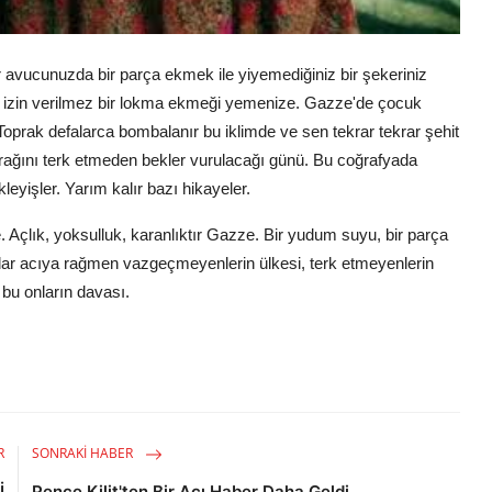
 avucunuzda bir parça ekmek ile yiyemediğiniz bir şekeriniz
le izin verilmez bir lokma ekmeği yemenize. Gazze'de çocuk
Toprak defalarca bombalanır bu iklimde ve sen tekrar tekrar şehit
prağını terk etmeden bekler vurulacağı günü. Bu coğrafyada
leyişler. Yarım kalır bazı hikayeler.
Açlık, yoksulluk, karanlıktır Gazze. Bir yudum suyu, bir parça
r acıya rağmen vazgeçmeyenlerin ülkesi, terk etmeyenlerin
 bu onların davası.
R
SONRAKI HABER
İ
Pençe Kilit'ten Bir Acı Haber Daha Geldi