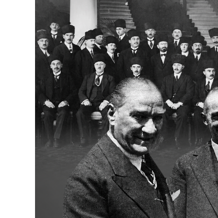
Bakanlıklar
Siyasi Partiler
Mülki İdare
Toplum ve Yaşam
Sivil Toplum Kuruluşları
Kamu Kurumları ve Üst Kurullar
Resmi Reklamlar