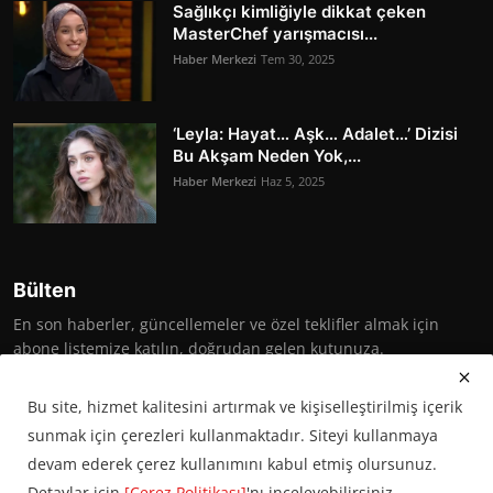
Sağlıkçı kimliğiyle dikkat çeken
MasterChef yarışmacısı...
Haber Merkezi
Tem 30, 2025
‘Leyla: Hayat… Aşk… Adalet…’ Dizisi
Bu Akşam Neden Yok,...
Haber Merkezi
Haz 5, 2025
Bülten
En son haberler, güncellemeler ve özel teklifler almak için
abone listemize katılın, doğrudan gelen kutunuza.
Abone Ol
Bu site, hizmet kalitesini artırmak ve kişiselleştirilmiş içerik
sunmak için çerezleri kullanmaktadır. Siteyi kullanmaya
devam ederek çerez kullanımını kabul etmiş olursunuz.
Detaylar için
[Çerez Politikası]
'nı inceleyebilirsiniz.