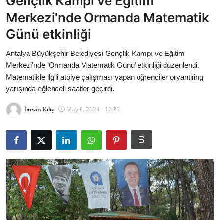
Gençlik Kampı ve Eğitim
Bakanlıklar
Merkezi'nde Ormanda Matematik
Günü etkinliği
Siyasi Partiler
Antalya Büyükşehir Belediyesi Gençlik Kampı ve Eğitim
Mülki İdare
Merkezi'nde ‘Ormanda Matematik Günü’ etkinliği düzenlendi.
Matematikle ilgili atölye çalışması yapan öğrenciler oryantiring
Toplum ve Yaşam
yarışında eğlenceli saatler geçirdi.
Sivil Toplum Kuruluşları
İmran Kılıç
May 6, 2024 - 12:35
Kamu Kurumları ve Üst Kurullar
Resmi Reklamlar