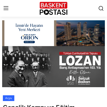
İletişim
Çerez Politikası
Künye
Ankara
TBMM
Yerel Yönetimler
Arşiv
Cumhurbaşkanlığı