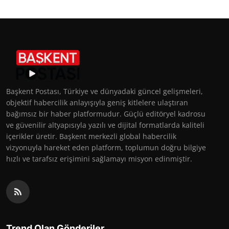
Başkent Postası, Türkiye ve dünyadaki güncel gelişmeleri,
objektif habercilik anlayışıyla geniş kitlelere ulaştıran
bağımsız bir haber platformudur. Güçlü editöryel kadrosu
ve güvenilir altyapısıyla yazılı ve dijital formatlarda kaliteli
içerikler üretir. Başkent merkezli global habercilik
vizyonuyla hareket eden platform, toplumun doğru bilgiye
hızlı ve tarafsız erişimini sağlamayı misyon edinmiştir.
Trend Olan Gönderiler