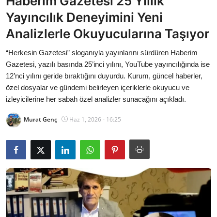
Haberim Gazetesi 25 Yıllık
Bakanlıklar
Yayıncılık Deneyimini Yeni
Analizlerle Okuyucularına Taşıyor
Siyasi Partiler
“Herkesin Gazetesi” sloganıyla yayınlarını sürdüren Haberim
Mülki İdare
Gazetesi, yazılı basında 25’inci yılını, YouTube yayıncılığında ise
12’nci yılını geride bıraktığını duyurdu. Kurum, güncel haberler,
Toplum ve Yaşam
özel dosyalar ve gündemi belirleyen içeriklerle okuyucu ve
izleyicilerine her sabah özel analizler sunacağını açıkladı.
Sivil Toplum Kuruluşları
Murat Genç
Haz 1, 2026 - 16:25
Kamu Kurumları ve Üst Kurullar
Resmi Reklamlar