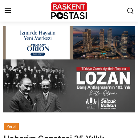
İletişim
Çerez Politikası
Künye
Ankara
TBMM
Yerel Yönetimler
Yerel
Cumhurbaşkanlığı