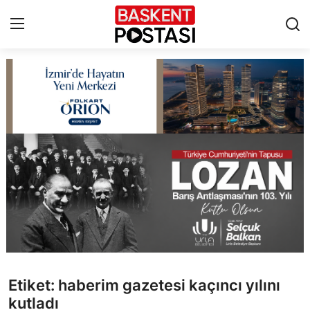
İletişim
Çerez Politikası
Künye
Ankara
TBMM
Yerel Yönetimler
Etiket: haberim gazetesi kaçıncı yılını
Cumhurbaşkanlığı
kutladı