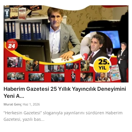
Bakanlıklar
Siyasi Partiler
Mülki İdare
Toplum ve Yaşam
Sivil Toplum Kuruluşları
Kamu Kurumları ve Üst Kurullar
Haberim Gazetesi 25 Yıllık Yayıncılık Deneyimini
Resmi Reklamlar
Yeni A...
Murat Genç
Haz 1, 2026
“Herkesin Gazetesi” sloganıyla yayınlarını sürdüren Haberim
Gazetesi, yazılı bas...