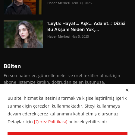
Haber Merkezi
Tem 30, 2025
‘Leyla: Hayat… Aşk… Adalet…’ Dizisi
Bu Akşam Neden Yok,...
Haber Merkezi
Haz 5, 2025
Bülten
En son haberler, güncellemeler ve özel teklifler almak için
abone listemize katılın, doğrudan gelen kutunuza.
Abone Ol
Bu site, hizmet kalitesini artırmak ve kişiselleştirilmiş içerik
sunmak için çerezleri kullanmaktadır. Siteyi kullanmaya
devam ederek çerez kullanımını kabul etmiş olursunuz.
Detaylar için
[Çerez Politikası]
'nı inceleyebilirsiniz.
© 2016 Başkent Postası. Tüm hakları saklıdır.