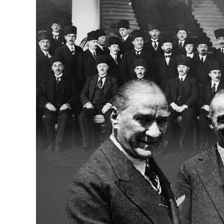
Bakanlıklar
Siyasi Partiler
Mülki İdare
Toplum ve Yaşam
Sivil Toplum Kuruluşları
Kamu Kurumları ve Üst Kurullar
Resmi Reklamlar