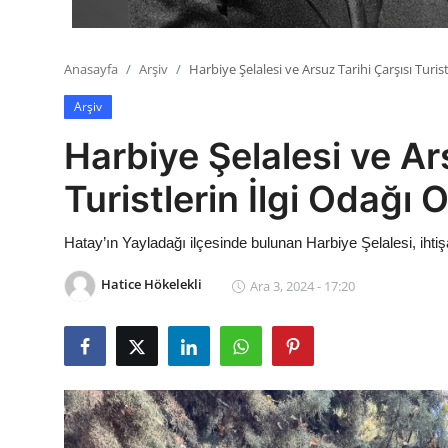
Anasayfa
Arşiv
Harbiye Şelalesi ve Arsuz Tarihi Çarşısı Turis
Arşiv
Harbiye Şelalesi ve Ar
Turistlerin İlgi Odağı 
Hatay’ın Yayladağı ilçesinde bulunan Harbiye Şelalesi, ihtişa
Hatice Hökelekli
Ara 3, 2024 - 17:20