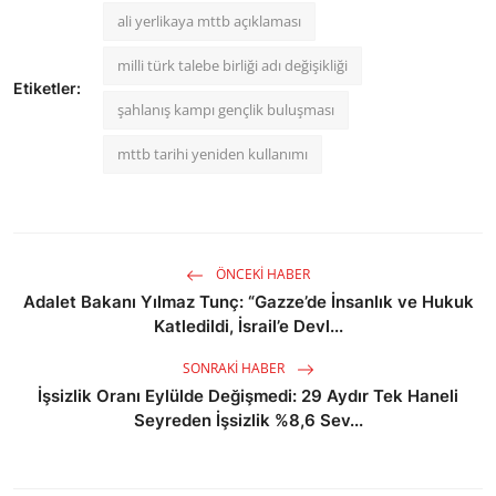
ali yerlikaya mttb açıklaması
milli türk talebe birliği adı değişikliği
Etiketler:
şahlanış kampı gençlik buluşması
mttb tarihi yeniden kullanımı
ÖNCEKI HABER
Adalet Bakanı Yılmaz Tunç: “Gazze’de İnsanlık ve Hukuk
Katledildi, İsrail’e Devl...
SONRAKI HABER
İşsizlik Oranı Eylülde Değişmedi: 29 Aydır Tek Haneli
Seyreden İşsizlik %8,6 Sev...