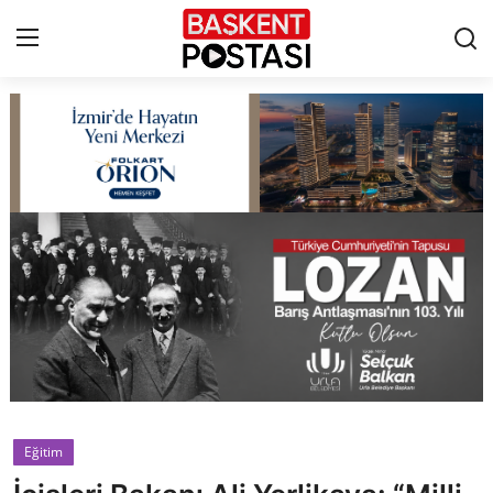
İletişim
Çerez Politikası
Künye
Ankara
TBMM
Yerel Yönetimler
Eğitim
Cumhurbaşkanlığı