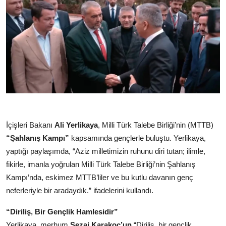
İçişleri Bakanı
Ali Yerlikaya
, Milli Türk Talebe Birliği’nin (MTTB)
“Şahlanış Kampı”
kapsamında gençlerle buluştu. Yerlikaya,
yaptığı paylaşımda, “Aziz milletimizin ruhunu diri tutan; ilimle,
fikirle, imanla yoğrulan Milli Türk Talebe Birliği’nin Şahlanış
Kampı’nda, eskimez MTTB’liler ve bu kutlu davanın genç
neferleriyle bir aradaydık.” ifadelerini kullandı.
“Diriliş, Bir Gençlik Hamlesidir”
Yerlikaya, merhum
Sezai Karakoç’un
“Diriliş, bir gençlik