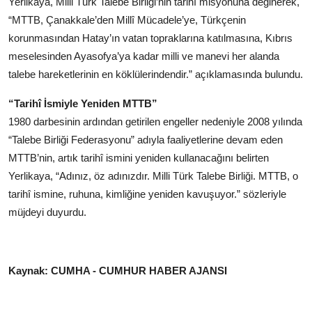
Yerlikaya, Milli Türk Talebe Birliği’nin tarihî misyonuna değinerek,
“MTTB, Çanakkale’den Millî Mücadele’ye, Türkçenin
korunmasından Hatay’ın vatan topraklarına katılmasına, Kıbrıs
meselesinden Ayasofya’ya kadar milli ve manevi her alanda
talebe hareketlerinin en köklülerindendir.” açıklamasında bulundu.
“Tarihî İsmiyle Yeniden MTTB”
1980 darbesinin ardından getirilen engeller nedeniyle 2008 yılında
“Talebe Birliği Federasyonu” adıyla faaliyetlerine devam eden
MTTB’nin, artık tarihî ismini yeniden kullanacağını belirten
Yerlikaya, “Adınız, öz adınızdır. Milli Türk Talebe Birliği. MTTB, o
tarihî ismine, ruhuna, kimliğine yeniden kavuşuyor.” sözleriyle
müjdeyi duyurdu.
Kaynak: CUMHA - CUMHUR HABER AJANSI