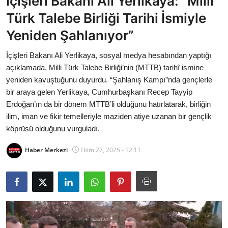
İçişleri Bakanı Ali Yerlikaya: “Milli
Bakanlıklar
Türk Talebe Birliği Tarihi İsmiyle
Yeniden Şahlanıyor”
Siyasi Partiler
İçişleri Bakanı Ali Yerlikaya, sosyal medya hesabından yaptığı
Mülki İdare
açıklamada, Milli Türk Talebe Birliği’nin (MTTB) tarihî ismine
yeniden kavuştuğunu duyurdu. “Şahlanış Kampı”nda gençlerle
Toplum ve Yaşam
bir araya gelen Yerlikaya, Cumhurbaşkanı Recep Tayyip
Erdoğan’ın da bir dönem MTTB’li olduğunu hatırlatarak, birliğin
Sivil Toplum Kuruluşları
ilim, iman ve fikir temelleriyle maziden atiye uzanan bir gençlik
köprüsü olduğunu vurguladı.
Kamu Kurumları ve Üst Kurullar
Haber Merkezi
Ekim 27, 2025 - 12:11
Resmi Reklamlar