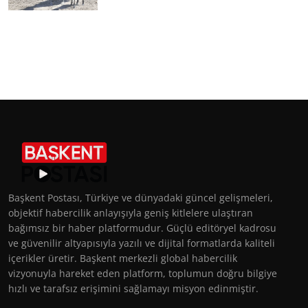
Başkent Postası, Türkiye ve dünyadaki güncel gelişmeleri,
objektif habercilik anlayışıyla geniş kitlelere ulaştıran
bağımsız bir haber platformudur. Güçlü editöryel kadrosu
ve güvenilir altyapısıyla yazılı ve dijital formatlarda kaliteli
içerikler üretir. Başkent merkezli global habercilik
vizyonuyla hareket eden platform, toplumun doğru bilgiye
hızlı ve tarafsız erişimini sağlamayı misyon edinmiştir.