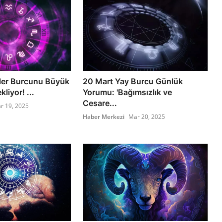
izler Burcunu Büyük
20 Mart Yay Burcu Günlük
liyor! ...
Yorumu: 'Bağımsızlık ve
Cesare...
r 19, 2025
Haber Merkezi
Mar 20, 2025