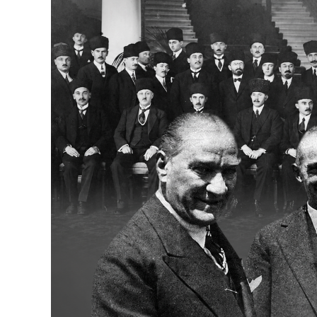
Bakanlıklar
Siyasi Partiler
Mülki İdare
Toplum ve Yaşam
Sivil Toplum Kuruluşları
Kamu Kurumları ve Üst Kurullar
Resmi Reklamlar