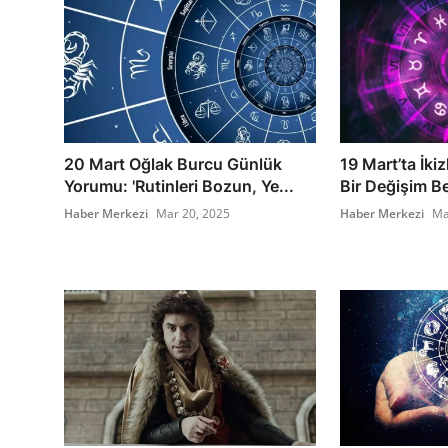
20 Mart Oğlak Burcu Günlük
19 Mart’ta İk
Yorumu: 'Rutinleri Bozun, Ye...
Bir Değişim Bek
Haber Merkezi
Mar 20, 2025
Haber Merkezi
Ma