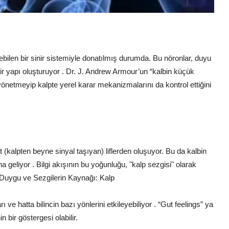
ebilen bir sinir sistemiyle donatılmış durumda. Bu nöronlar, duyu
n bir yapı oluşturuyor . Dr. J. Andrew Armour’un “kalbin küçük
netmeyip kalpte yerel karar mekanizmalarını da kontrol ettiğini
nt (kalpten beyne sinyal taşıyan) liflerden oluşuyor. Bu da kalbin
 geliyor . Bilgi akışının bu yoğunluğu, "kalp sezgisi" olarak
r.Duygu ve Sezgilerin Kaynağı: Kalp
ı ve hatta bilincin bazı yönlerini etkileyebiliyor . “Gut feelings” ya
n bir göstergesi olabilir.