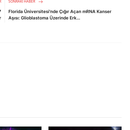
R
SONRAKI HABER
7
Florida Üniversitesi'nde Çığır Açan mRNA Kanser
r
Aşısı: Glioblastoma Üzerinde Erk...