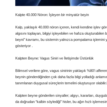
Kalpte 40.000 Nöron: İşleyen bir minyatür beyin
Kalp, yaklaşık 40.000 nöron içeren, kendi kendine işlev gör
algısını toplayan, bilgiyi işleyebilen ve hafıza oluşturabile
beyni” kavramı, bu sistemin yalnızca pompalama işlemini yö
gösteriyor .
Kalpten Beyne: Vagus Siniri ve İletişimde Üstünlük
Bilimsel verilere göre, vagus sinirinin yaklaşık %80’i affere
beynin gönderdiğinden çok daha fazla bilgi yolladığı anlamına
tanımlanan duygusal süreçlerin temelini oluşturuyor olabili
Kalpten beyne gönderilen sinyaller; algıyı, kararları, duygular
da doğrudan “kalbin söylediği” hisler, bu ağın hızlı işlemesini