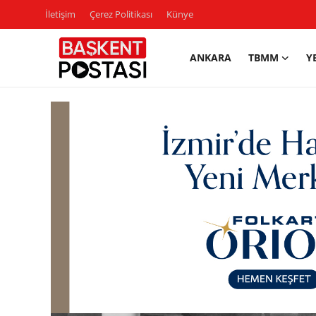
İletişim
Çerez Politikası
Künye
ANKARA
TBMM
Y
İletişim
Çerez Politikası
Künye
Ankara
TBMM
Yerel Yönetimler
Cumhurbaşkanlığı