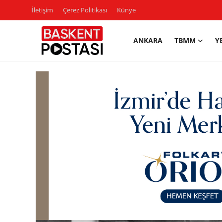
İletişim
Çerez Politikası
Künye
ANKARA
TBMM
Y
İletişim
Çerez Politikası
Künye
Ankara
TBMM
Yerel Yönetimler
Cumhurbaşkanlığı