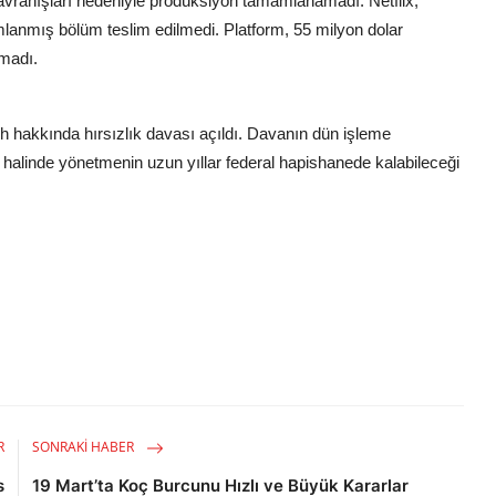
davranışları nedeniyle prodüksiyon tamamlanamadı. Netflix,
anmış bölüm teslim edilmedi. Platform, 55 milyon dolar
amadı.
 hakkında hırsızlık davası açıldı. Davanın dün işleme
halinde yönetmenin uzun yıllar federal hapishanede kalabileceği
R
SONRAKI HABER
s
19 Mart’ta Koç Burcunu Hızlı ve Büyük Kararlar