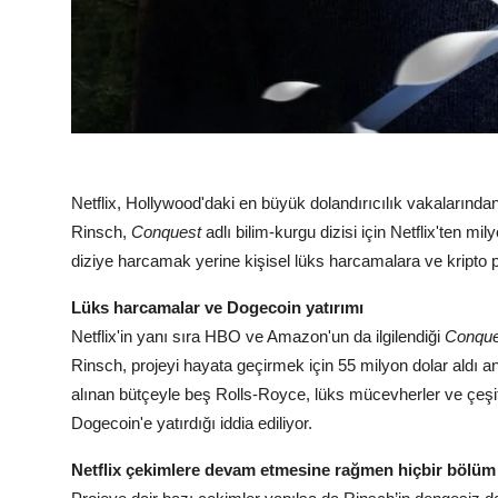
Netflix, Hollywood'daki en büyük dolandırıcılık vakaların
Rinsch,
Conquest
adlı bilim-kurgu dizisi için Netflix'ten mi
diziye harcamak yerine kişisel lüks harcamalara ve kripto p
Lüks harcamalar ve Dogecoin yatırımı
Netflix'in yanı sıra HBO ve Amazon'un da ilgilendiği
Conque
Rinsch, projeyi hayata geçirmek için 55 milyon dolar aldı an
alınan bütçeyle beş Rolls-Royce, lüks mücevherler ve çeşitl
Dogecoin'e yatırdığı iddia ediliyor.
Netflix çekimlere devam etmesine rağmen hiçbir bölüm 