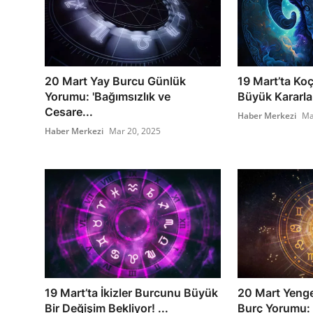
20 Mart Yay Burcu Günlük
19 Mart’ta Koç
Yorumu: 'Bağımsızlık ve
Büyük Kararlar
Cesare...
Haber Merkezi
Ma
Haber Merkezi
Mar 20, 2025
19 Mart’ta İkizler Burcunu Büyük
20 Mart Yeng
Bir Değişim Bekliyor! ...
Burç Yorumu: S