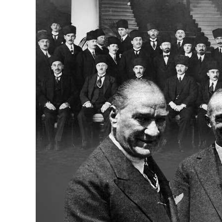
Bakanlıklar
Siyasi Partiler
Mülki İdare
Toplum ve Yaşam
Sivil Toplum Kuruluşları
Kamu Kurumları ve Üst Kurullar
Resmi Reklamlar