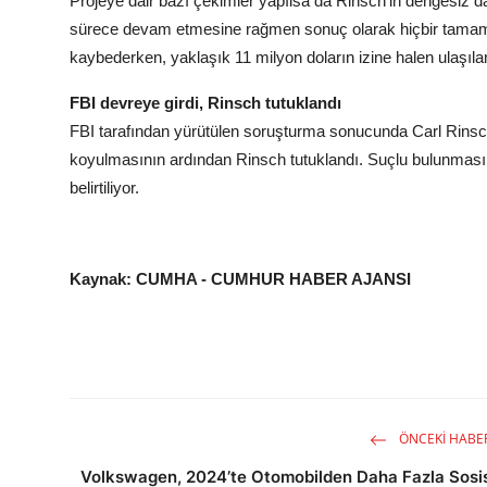
Projeye dair bazı çekimler yapılsa da Rinsch’in dengesiz 
sürece devam etmesine rağmen sonuç olarak hiçbir tamaml
kaybederken, yaklaşık 11 milyon doların izine halen ulaşıl
FBI devreye girdi, Rinsch tutuklandı
FBI tarafından yürütülen soruşturma sonucunda Carl Rinsch
koyulmasının ardından Rinsch tutuklandı. Suçlu bulunması 
belirtiliyor.
Kaynak: CUMHA - CUMHUR HABER AJANSI
ÖNCEKI HABE
Volkswagen, 2024’te Otomobilden Daha Fazla Sosi