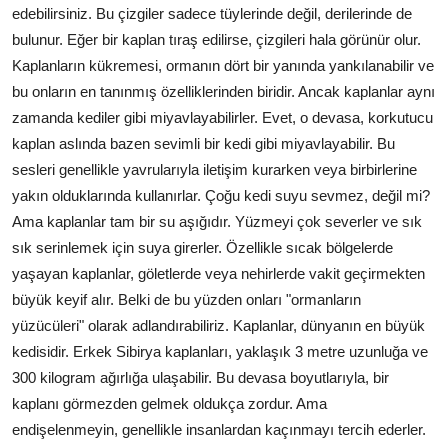
edebilirsiniz. Bu çizgiler sadece tüylerinde değil, derilerinde de
bulunur. Eğer bir kaplan tıraş edilirse, çizgileri hala görünür olur.
Kaplanların kükremesi, ormanın dört bir yanında yankılanabilir ve
bu onların en tanınmış özelliklerinden biridir. Ancak kaplanlar aynı
zamanda kediler gibi miyavlayabilirler. Evet, o devasa, korkutucu
kaplan aslında bazen sevimli bir kedi gibi miyavlayabilir. Bu
sesleri genellikle yavrularıyla iletişim kurarken veya birbirlerine
yakın olduklarında kullanırlar. Çoğu kedi suyu sevmez, değil mi?
Ama kaplanlar tam bir su aşığıdır. Yüzmeyi çok severler ve sık
sık serinlemek için suya girerler. Özellikle sıcak bölgelerde
yaşayan kaplanlar, göletlerde veya nehirlerde vakit geçirmekten
büyük keyif alır. Belki de bu yüzden onları "ormanların
yüzücüleri" olarak adlandırabiliriz. Kaplanlar, dünyanın en büyük
kedisidir. Erkek Sibirya kaplanları, yaklaşık 3 metre uzunluğa ve
300 kilogram ağırlığa ulaşabilir. Bu devasa boyutlarıyla, bir
kaplanı görmezden gelmek oldukça zordur. Ama
endişelenmeyin, genellikle insanlardan kaçınmayı tercih ederler.