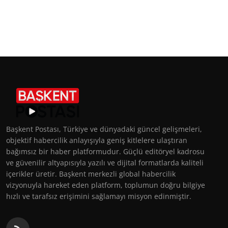
Başkent Postası, Türkiye ve dünyadaki güncel gelişmeleri,
objektif habercilik anlayışıyla geniş kitlelere ulaştıran
bağımsız bir haber platformudur. Güçlü editöryel kadrosu
ve güvenilir altyapısıyla yazılı ve dijital formatlarda kaliteli
içerikler üretir. Başkent merkezli global habercilik
vizyonuyla hareket eden platform, toplumun doğru bilgiye
hızlı ve tarafsız erişimini sağlamayı misyon edinmiştir.