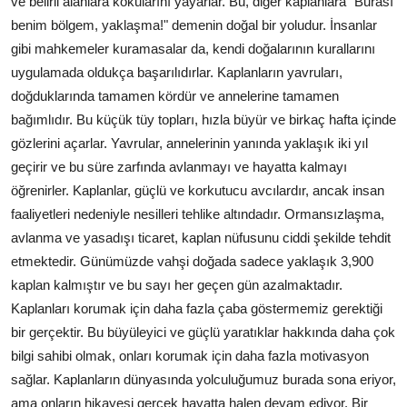
ve belirli alanlara kokularını yayarlar. Bu, diğer kaplanlara "Burası
benim bölgem, yaklaşma!" demenin doğal bir yoludur. İnsanlar
gibi mahkemeler kuramasalar da, kendi doğalarının kurallarını
uygulamada oldukça başarılıdırlar. Kaplanların yavruları,
doğduklarında tamamen kördür ve annelerine tamamen
bağımlıdır. Bu küçük tüy topları, hızla büyür ve birkaç hafta içinde
gözlerini açarlar. Yavrular, annelerinin yanında yaklaşık iki yıl
geçirir ve bu süre zarfında avlanmayı ve hayatta kalmayı
öğrenirler. Kaplanlar, güçlü ve korkutucu avcılardır, ancak insan
faaliyetleri nedeniyle nesilleri tehlike altındadır. Ormansızlaşma,
avlanma ve yasadışı ticaret, kaplan nüfusunu ciddi şekilde tehdit
etmektedir. Günümüzde vahşi doğada sadece yaklaşık 3,900
kaplan kalmıştır ve bu sayı her geçen gün azalmaktadır.
Kaplanları korumak için daha fazla çaba göstermemiz gerektiği
bir gerçektir. Bu büyüleyici ve güçlü yaratıklar hakkında daha çok
bilgi sahibi olmak, onları korumak için daha fazla motivasyon
sağlar. Kaplanların dünyasında yolculuğumuz burada sona eriyor,
ama onların hikayesi gerçek hayatta halen devam ediyor. Bir