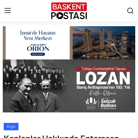
İletişim
Çerez Politikası
Künye
Ankara
TBMM
Yerel Yönetimler
Arşiv
Cumhurbaşkanlığı