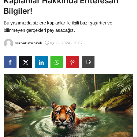
Kaplanlar Hakkında Enteresan
Bakanlıklar
Bilgiler!
Siyasi Partiler
Bu yazımızda sizlere kaplanlar ile ilgili bazı şaşırtıcı ve
bilinmeyen gerçekleri paylaşacağız.
Mülki İdare
serhatuzunkok
Ağu 8, 2024 - 19:07
Toplum ve Yaşam
Sivil Toplum Kuruluşları
Kamu Kurumları ve Üst Kurullar
Resmi Reklamlar