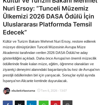
Kültür ve Turizm Bakanı Mehmet
Bakanlıklar
Nuri Ersoy: “Tunceli Müzemiz
Ülkemizi 2026 DASA Ödülü İçin
Siyasi Partiler
Uluslararası Platformda Temsil
Mülki İdare
Edecek”
Toplum ve Yaşam
Kültür ve Turizm Bakanı Mehmet Nuri Ersoy, restore edilerek
müzeye dönüştürülen Tunceli Müzesinin Avrupa Müze
Sivil Toplum Kuruluşları
Akademisi tarafından verilen 2026 DASA Ödülü’ne aday
gösterildiğini açıkladı. Daha önce Avrupa'nın önemli müzecilik
Kamu Kurumları ve Üst Kurullar
ödüllerinde finale kalan müze, eğitim, öğrenme olanakları ve
ziyaretçi deneyimi alanındaki başarılarıyla bu kez de Avrupa’nın
Resmi Reklamlar
prestijli ödüllerinden biri için yarışacak. Sonuçlar eylül ayında
İspanya’nın Alicante kentinde duyurulacak.
ebubekirbastama
Tem 6, 2026 - 13:07