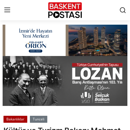
İletişim
Çerez Politikası
Künye
Ankara
TBMM
Yerel Yönetimler
Bakanlıklar
Tunceli
Cumhurbaşkanlığı