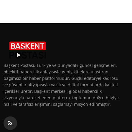
Başkent Postası, Türkiye ve dünyadaki güncel gelişmeleri,
objektif habercilik anlayışıyla geniş kitlelere ulaştıran
bağımsız bir haber platformudur. Güçlü editöryel kadrosu
ve güvenilir altyapısıyla yazılı ve dijital formatlarda kaliteli
içerikler üretir. Başkent merkezli global habercilik
vizyonuyla hareket eden platform, toplumun doğru bilgiye
hızlı ve tarafsız erişimini sağlamayı misyon edinmiştir.