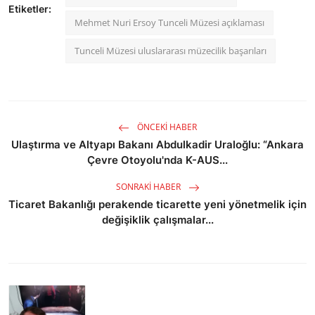
Etiketler:
Mehmet Nuri Ersoy Tunceli Müzesi açıklaması
Tunceli Müzesi uluslararası müzecilik başarıları
ÖNCEKI HABER
Ulaştırma ve Altyapı Bakanı Abdulkadir Uraloğlu: “Ankara
Çevre Otoyolu'nda K-AUS...
SONRAKI HABER
Ticaret Bakanlığı perakende ticarette yeni yönetmelik için
değişiklik çalışmalar...