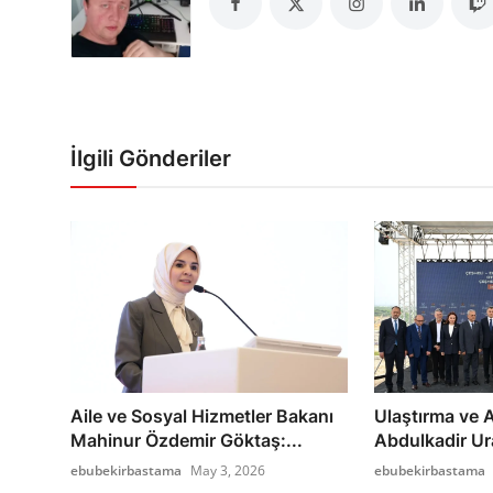
İlgili Gönderiler
Aile ve Sosyal Hizmetler Bakanı
Ulaştırma ve A
Mahinur Özdemir Göktaş:...
Abdulkadir Ura
ebubekirbastama
May 3, 2026
ebubekirbastama