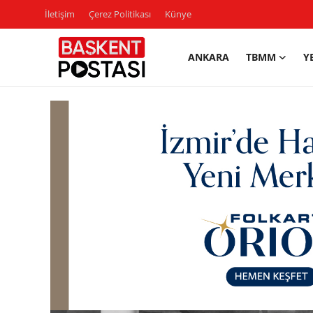
İletişim
Çerez Politikası
Künye
ANKARA
TBMM
Y
İletişim
Çerez Politikası
Künye
Ankara
TBMM
Yerel Yönetimler
Cumhurbaşkanlığı