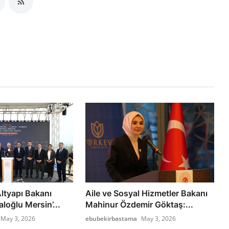
ltyapı Bakanı
Aile ve Sosyal Hizmetler Bakanı
loğlu Mersin’...
Mahinur Özdemir Göktaş:...
May 3, 2026
ebubekirbastama
May 3, 2026