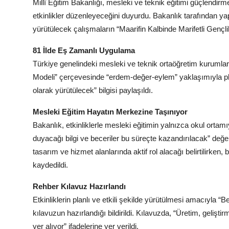
Millî Eğitim Bakanlığı, mesleki ve teknik eğitimi güçlend
etkinlikler düzenleyeceğini duyurdu. Bakanlık tarafından y
yürütülecek çalışmaların “Maarifin Kalbinde Marifetli Gençlik”
81 İlde Eş Zamanlı Uygulama
Türkiye genelindeki mesleki ve teknik ortaöğretim kurumların
Modeli” çerçevesinde “erdem-değer-eylem” yaklaşımıyla planl
olarak yürütülecek” bilgisi paylaşıldı.
Mesleki Eğitim Hayatın Merkezine Taşınıyor
Bakanlık, etkinliklerle mesleki eğitimin yalnızca okul ortamı
duyacağı bilgi ve beceriler bu süreçte kazandırılacak” değ
tasarım ve hizmet alanlarında aktif rol alacağı belirtilirk
kaydedildi.
Rehber Kılavuz Hazırlandı
Etkinliklerin planlı ve etkili şekilde yürütülmesi amacıyla “
kılavuzun hazırlandığı bildirildi. Kılavuzda, “Üretim, gelişti
yer alıyor” ifadelerine yer verildi.