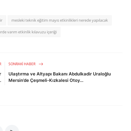
ir
mesleki teknik eğitim mayıs etkinlikleri nerede yapılacak
rde varım etkinlik kılavuzu içeriği
R
SONRAKI HABER
r
Ulaştırma ve Altyapı Bakanı Abdulkadir Uraloğlu
.
Mersin’de Çeşmeli-Kızkalesi Otoy...