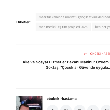
maarifin kalbinde marifetli gençlik etkinlikleri ned
Etiketler:
meb mesleki eğitim projeleri 2026
ben her ye
ÖNCEKI HABE
Aile ve Sosyal Hizmetler Bakanı Mahinur Özdemi
Göktaş: “Çocuklar Güvende uygula..
ebubekirbastama