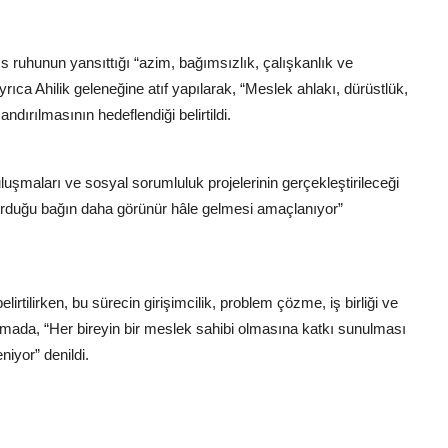
s ruhunun yansıttığı “azim, bağımsızlık, çalışkanlık ve
yrıca Ahilik geleneğine atıf yapılarak, “Meslek ahlakı, dürüstlük,
ırılmasının hedeflendiği belirtildi.
uşmaları ve sosyal sorumluluk projelerinin gerçekleştirileceği
kurduğu bağın daha görünür hâle gelmesi amaçlanıyor”
lirtilirken, bu sürecin girişimcilik, problem çözme, iş birliği ve
klamada, “Her bireyin bir meslek sahibi olmasına katkı sunulması
iyor” denildi.