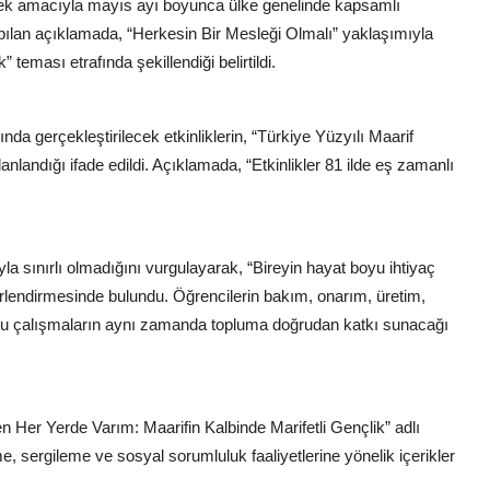
irmek amacıyla mayıs ayı boyunca ülke genelinde kapsamlı
apılan açıklamada, “Herkesin Bir Mesleği Olmalı” yaklaşımıyla
 teması etrafında şekillendiği belirtildi.
da gerçekleştirilecek etkinliklerin, “Türkiye Yüzyılı Maarif
andığı ifade edildi. Açıklamada, “Etkinlikler 81 ilde eş zamanlı
yla sınırlı olmadığını vurgulayarak, “Bireyin hayat boyu ihtiyaç
erlendirmesinde bulundu. Öğrencilerin bakım, onarım, üretim,
en, bu çalışmaların aynı zamanda topluma doğrudan katkı sunacağı
Ben Her Yerde Varım: Maarifin Kalbinde Marifetli Gençlik” adlı
rme, sergileme ve sosyal sorumluluk faaliyetlerine yönelik içerikler