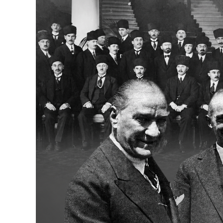
Bakanlıklar
Siyasi Partiler
Mülki İdare
Toplum ve Yaşam
Sivil Toplum Kuruluşları
Kamu Kurumları ve Üst Kurullar
Resmi Reklamlar