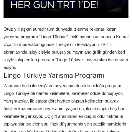
Otuz yılı aşkın süredir tüm dünyada izlenme rekorları kıran
yarışma programı “Lingo Türkiye”, ünlü oyuncu ve sunucu Kemal
Uçar’ın moderatörlüğünde Türkiye’nin televizyonu TRT 1
ekranlarında izleyicisiyle buluşuyor. Yayınlandığı ilk günden beri
ilgiyle takip edilen program “Lingo Türkiye” başvuruları ise devam
ediyor.
Lingo Türkiye Yarışma Programı
Zamanın hızla ilerlediği ve heyecanın dorukta olduğu program
Lingo Türkiye’de harfler kelimelere, kelimeler ödüle dönüşüyor.
Yarışmacılar, ilk etapta dört harften oluşan kelimeleri bularak
ödülleri kazanmanın heyecanını yaşarken, ikinci etapta beş harfli
kelimelerle yarışıyor. Üç çift arasından en düşük ödül miktarını
toplayanlar ise eleniyor. Hızlı düşünmenin ve stratejik hamlelerin
ön plana çıktığı Lingo Türkiye'de, doğru tahmin edilen kelime