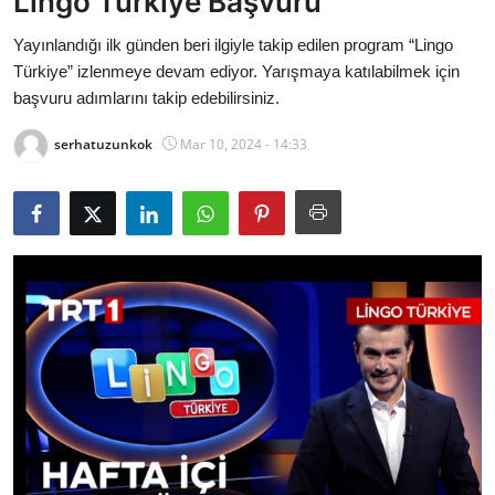
Lingo Türkiye Başvuru
Bakanlıklar
Yayınlandığı ilk günden beri ilgiyle takip edilen program “Lingo
Türkiye” izlenmeye devam ediyor. Yarışmaya katılabilmek için
Siyasi Partiler
başvuru adımlarını takip edebilirsiniz.
Mülki İdare
serhatuzunkok
Mar 10, 2024 - 14:33
Toplum ve Yaşam
Sivil Toplum Kuruluşları
Kamu Kurumları ve Üst Kurullar
Resmi Reklamlar