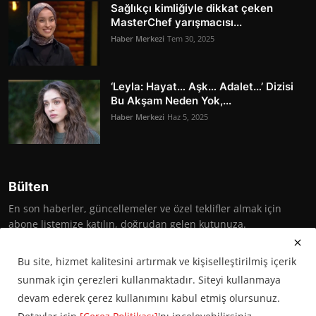
Sağlıkçı kimliğiyle dikkat çeken
MasterChef yarışmacısı...
Haber Merkezi
Tem 30, 2025
‘Leyla: Hayat… Aşk… Adalet…’ Dizisi
Bu Akşam Neden Yok,...
Haber Merkezi
Haz 5, 2025
Bülten
En son haberler, güncellemeler ve özel teklifler almak için
abone listemize katılın, doğrudan gelen kutunuza.
Abone Ol
Bu site, hizmet kalitesini artırmak ve kişiselleştirilmiş içerik
sunmak için çerezleri kullanmaktadır. Siteyi kullanmaya
devam ederek çerez kullanımını kabul etmiş olursunuz.