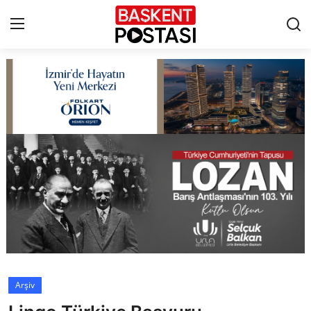
İletişim
Çerez Politikası
Künye
Ankara
TBMM
Yerel Yönetimler
Arşiv
Cumhurbaşkanlığı