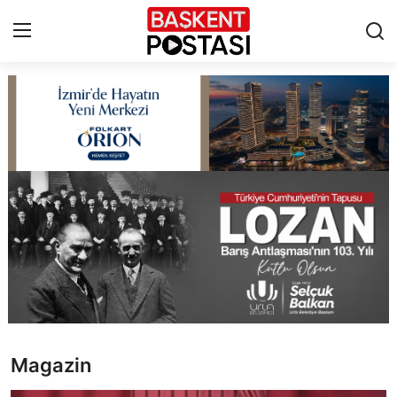
İletişim
Çerez Politikası
Künye
Ankara
TBMM
Yerel Yönetimler
Magazin
Cumhurbaşkanlığı