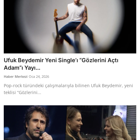
Ufuk Beydemir Yeni Single’ı “Gözlerini Açtı
Adam”ı Yayı...
Haber Merkezi
Oca 24, 2026
Pop-rock türündeki çalışmalarıyla bilinen Ufuk Beydemir, yeni
teklisi “Gözlerini...