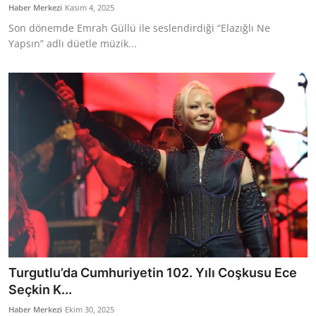
Haber Merkezi
Kasım 4, 2025
Son dönemde Emrah Güllü ile seslendirdiği “Elazığlı Ne
Yapsın” adlı düetle müzik...
Turgutlu’da Cumhuriyetin 102. Yılı Coşkusu Ece
Seçkin K...
Haber Merkezi
Ekim 30, 2025