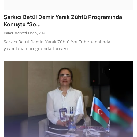
Şarkıcı Betül Demir Yanık Zühtü Programında
Konuştu “So...
Haber Merkezi
Oca 5, 2026
Şarkıcı Betül Demir, Yanık Zühtü YouTube kanalında
yayımlanan programda kariyeri...