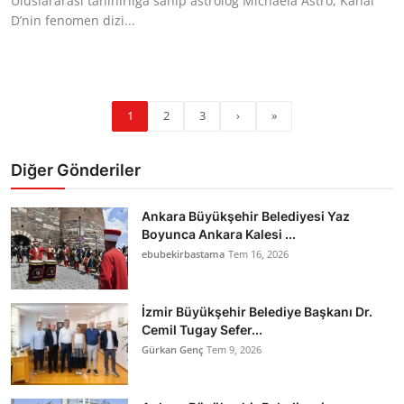
Uluslararası tanınırlığa sahip astrolog Michaela Astro, Kanal
D’nin fenomen dizi...
1
2
3
›
»
Diğer Gönderiler
Ankara Büyükşehir Belediyesi Yaz
Boyunca Ankara Kalesi ...
ebubekirbastama
Tem 16, 2026
İzmir Büyükşehir Belediye Başkanı Dr.
Cemil Tugay Sefer...
Gürkan Genç
Tem 9, 2026