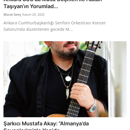
Taşıyan’ın Yorumlad...
Murat Genç
Kasım 20, 2025
Ankara Cumhurbaşkanlığı Senfoni Orkestrası Konser
Salonu’nda düzenlenen gecede M...
Şarkıcı Mustafa Akay: “Almanya’da