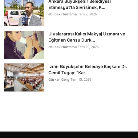
Ankara Büyükşehir Belediyesi
Etimesgut’ta Sivrisinek, K...
ebubekirbastama
Tem 2, 2026
Uluslararası Kalıcı Makyaj Uzmanı ve
Eğitmen Cansu Durk...
ebubekirbastama
Tem 19, 2026
İzmir Büyükşehir Belediye Başkanı Dr.
Cemil Tugay: “Kar...
Gürkan Genç
Tem 15, 2026