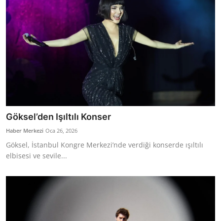
Göksel’den Işıltılı Konser
Haber Merkezi
Oca 26, 2026
Göksel, İstanbul Kongre Merkezi’nde verdiği konserde ışıltılı
elbisesi ve sevile...