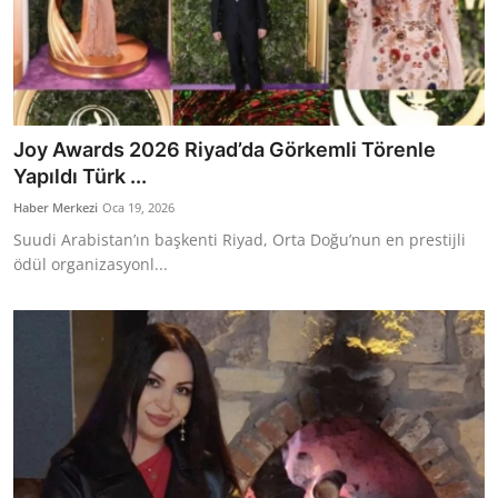
Joy Awards 2026 Riyad’da Görkemli Törenle
Yapıldı Türk ...
Haber Merkezi
Oca 19, 2026
Suudi Arabistan’ın başkenti Riyad, Orta Doğu’nun en prestijli
ödül organizasyonl...