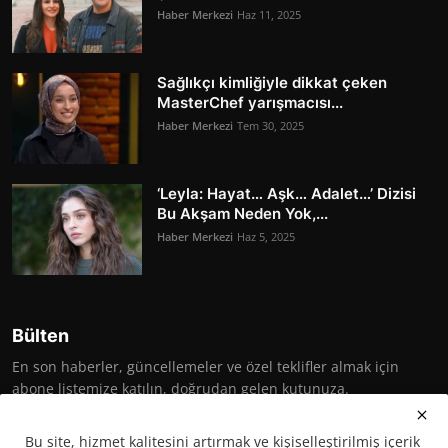
Haber Merkezi
Haz 11, 2025
Sağlıkçı kimliğiyle dikkat çeken
MasterChef yarışmacısı...
Haber Merkezi
Tem 30, 2025
‘Leyla: Hayat… Aşk… Adalet…’ Dizisi
Bu Akşam Neden Yok,...
Haber Merkezi
Haz 5, 2025
Bülten
En son haberler, güncellemeler ve özel teklifler almak için
abone listemize katılın, doğrudan gelen kutunuza.
Abone Ol
Bu site, hizmet kalitesini artırmak ve kişiselleştirilmiş içerik