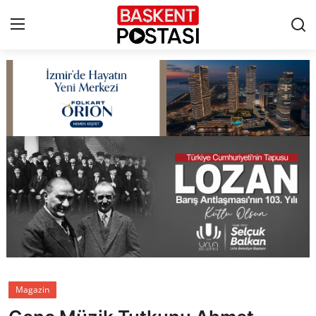
İletişim
Çerez Politikası
Künye
Ankara
TBMM
Yerel Yönetimler
Magazin
Cumhurbaşkanlığı