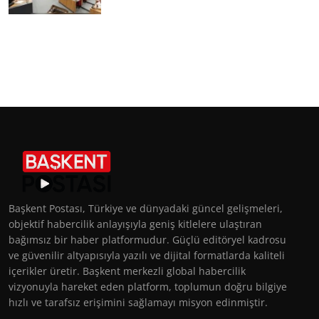
Başkent Postası, Türkiye ve dünyadaki güncel gelişmeleri,
objektif habercilik anlayışıyla geniş kitlelere ulaştıran
bağımsız bir haber platformudur. Güçlü editöryel kadrosu
ve güvenilir altyapısıyla yazılı ve dijital formatlarda kaliteli
içerikler üretir. Başkent merkezli global habercilik
vizyonuyla hareket eden platform, toplumun doğru bilgiye
hızlı ve tarafsız erişimini sağlamayı misyon edinmiştir.