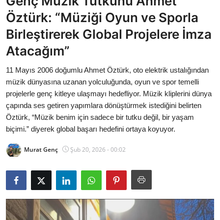
Genç Müzik Tutkunu Ahmet
Bakanlıklar
Öztürk: “Müziği Oyun ve Sporla
Birleştirerek Global Projelere İmza
Siyasi Partiler
Atacağım”
Mülki İdare
11 Mayıs 2006 doğumlu Ahmet Öztürk, oto elektrik ustalığından
müzik dünyasına uzanan yolculuğunda, oyun ve spor temelli
Toplum ve Yaşam
projelerle genç kitleye ulaşmayı hedefliyor. Müzik kliplerini dünya
çapında ses getiren yapımlara dönüştürmek istediğini belirten
Sivil Toplum Kuruluşları
Öztürk, “Müzik benim için sadece bir tutku değil, bir yaşam
biçimi.” diyerek global başarı hedefini ortaya koyuyor.
Kamu Kurumları ve Üst Kurullar
Murat Genç
Şub 20, 2026 - 00:02
Resmi Reklamlar