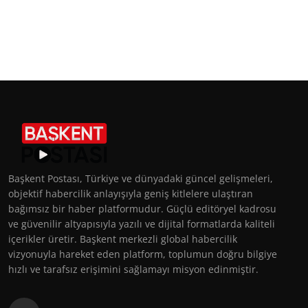
Başkent Postası, Türkiye ve dünyadaki güncel gelişmeleri,
objektif habercilik anlayışıyla geniş kitlelere ulaştıran
bağımsız bir haber platformudur. Güçlü editöryel kadrosu
ve güvenilir altyapısıyla yazılı ve dijital formatlarda kaliteli
içerikler üretir. Başkent merkezli global habercilik
vizyonuyla hareket eden platform, toplumun doğru bilgiye
hızlı ve tarafsız erişimini sağlamayı misyon edinmiştir.