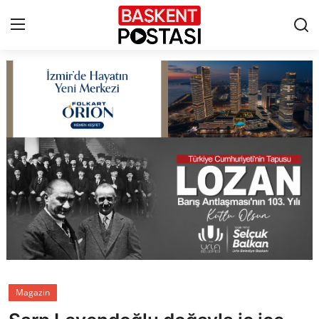
İletişim
Çerez Politikası
Künye
Ankara
TBMM
Yerel Yönetimler
Magazin
Cumhurbaşkanlığı