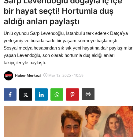
Sarp Levendoğlu doğayla iç içe
Bakanlıklar
bir hayat seçti! Hortumla duş
aldığı anları paylaştı
Siyasi Partiler
Ünlü oyuncu Sarp Levendoğlu, İstanbul'u terk ederek Datça'ya
Mülki İdare
yerleşmiş ve burada sade bir yaşam sürmeye başlamıştı.
Sosyal medya hesabından sık sık yeni hayatına dair paylaşımlar
Toplum ve Yaşam
yapan Levendoğlu, son olarak hortumla duş aldığı anları
takipçileriyle paylaştı.
Sivil Toplum Kuruluşları
Haber Merkezi
Mar 13, 2025 - 10:59
Kamu Kurumları ve Üst Kurullar
Resmi Reklamlar