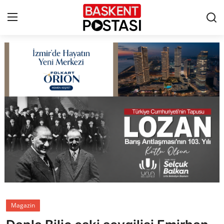
İletişim
Çerez Politikası
Künye
Ankara
TBMM
Yerel Yönetimler
Magazin
Cumhurbaşkanlığı