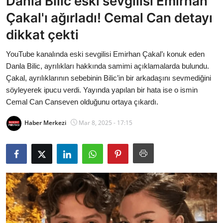
Danla Bilic eski sevgilisi Emirhan
Bakanlıklar
Çakal'ı ağırladı! Cemal Can detayı
dikkat çekti
Siyasi Partiler
YouTube kanalında eski sevgilisi Emirhan Çakal’ı konuk eden
Mülki İdare
Danla Bilic, ayrılıkları hakkında samimi açıklamalarda bulundu.
Çakal, ayrılıklarının sebebinin Bilic’in bir arkadaşını sevmediğini
Toplum ve Yaşam
söyleyerek ipucu verdi. Yayında yapılan bir hata ise o ismin
Cemal Can Canseven olduğunu ortaya çıkardı.
Sivil Toplum Kuruluşları
Haber Merkezi
Mar 8, 2025 - 17:15
Kamu Kurumları ve Üst Kurullar
Resmi Reklamlar