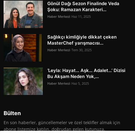
Gönül Dağı Sezon Finalinde Veda
Şoku: Ramazan Karakteri...
Haber Merkezi
Haz 11, 2025
Sağlıkçı kimliğiyle dikkat çeken
MasterChef yarışmacısı...
Haber Merkezi
Tem 30, 2025
‘Leyla: Hayat… Aşk… Adalet…’ Dizisi
Bu Akşam Neden Yok,...
Haber Merkezi
Haz 5, 2025
Bülten
En son haberler, güncellemeler ve özel teklifler almak için
abone listemize katılın, doğrudan gelen kutunuza.