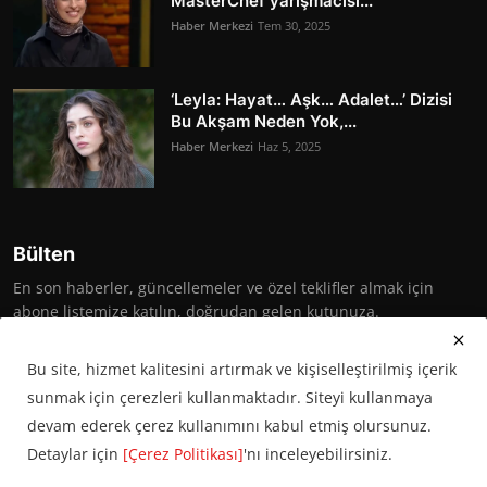
MasterChef yarışmacısı...
Haber Merkezi
Tem 30, 2025
‘Leyla: Hayat… Aşk… Adalet…’ Dizisi
Bu Akşam Neden Yok,...
Haber Merkezi
Haz 5, 2025
Bülten
En son haberler, güncellemeler ve özel teklifler almak için
abone listemize katılın, doğrudan gelen kutunuza.
Abone Ol
Bu site, hizmet kalitesini artırmak ve kişiselleştirilmiş içerik
sunmak için çerezleri kullanmaktadır. Siteyi kullanmaya
devam ederek çerez kullanımını kabul etmiş olursunuz.
Detaylar için
[Çerez Politikası]
'nı inceleyebilirsiniz.
© 2016 Başkent Postası. Tüm hakları saklıdır.