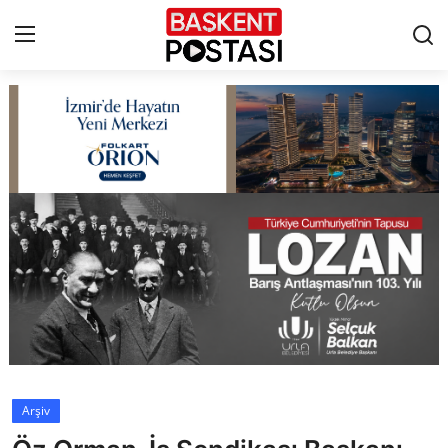
İletişim
Çerez Politikası
Künye
Ankara
TBMM
Yerel Yönetimler
Arşiv
Cumhurbaşkanlığı