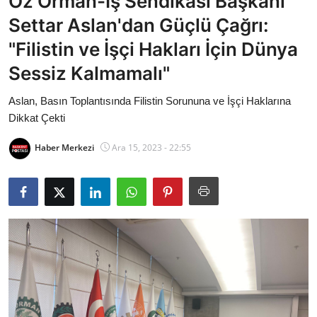
Öz Orman-İş Sendikası Başkanı
Bakanlıklar
Settar Aslan'dan Güçlü Çağrı:
"Filistin ve İşçi Hakları İçin Dünya
Siyasi Partiler
Sessiz Kalmamalı"
Mülki İdare
Aslan, Basın Toplantısında Filistin Sorununa ve İşçi Haklarına
Dikkat Çekti
Toplum ve Yaşam
Haber Merkezi
Ara 15, 2023 - 22:55
Sivil Toplum Kuruluşları
Kamu Kurumları ve Üst Kurullar
Resmi Reklamlar