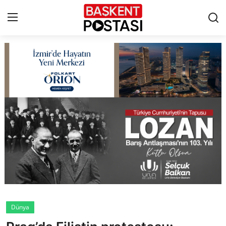
İletişim
Çerez Politikası
Künye
Ankara
TBMM
Yerel Yönetimler
Dünya
Cumhurbaşkanlığı