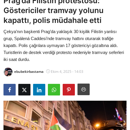
Prag’da Filistin protestosu:
Bakanlıklar
Göstericiler tramvay yolunu
kapattı, polis müdahale etti
Siyasi Partiler
Çekya’nın başkenti Prag’da yaklaşık 30 kişilik Filistin yanlısı
Mülki İdare
grup, Spálená Caddesi’nde tramvay hattını oturarak trafiğe
kapattı. Polis çağrılara uymayan 17 göstericiyi gözaltına aldı.
Toplum ve Yaşam
Turistlerin de destek verdiği protesto nedeniyle tramvay seferleri
iki saat durdu.
Sivil Toplum Kuruluşları
ebubekirbastama
Ekim 4, 2025 - 14:03
Kamu Kurumları ve Üst Kurullar
Resmi Reklamlar