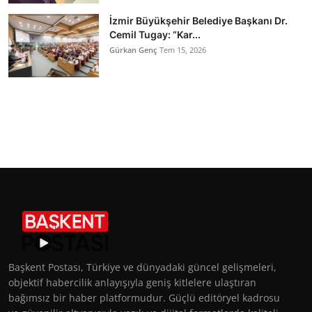
İzmir Büyükşehir Belediye Başkanı Dr.
Cemil Tugay: “Kar...
Gürkan Genç
Tem 15, 2026
Başkent Postası, Türkiye ve dünyadaki güncel gelişmeleri,
objektif habercilik anlayışıyla geniş kitlelere ulaştıran
bağımsız bir haber platformudur. Güçlü editöryel kadrosu