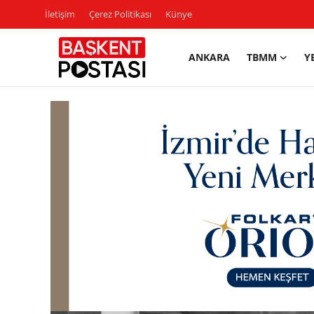
İletişim
Çerez Politikası
Künye
ANKARA
TBMM
Y
İletişim
Çerez Politikası
Künye
Ankara
TBMM
Yerel Yönetimler
Cumhurbaşkanlığı