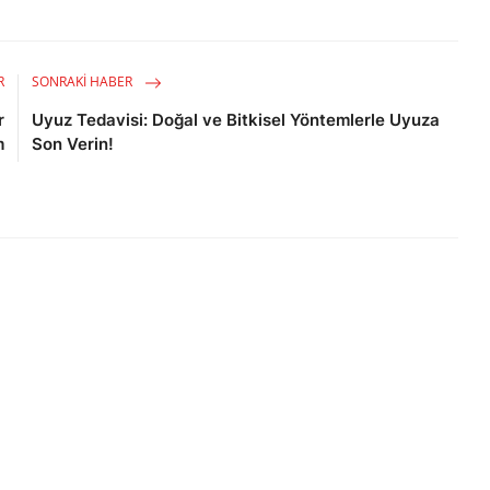
R
SONRAKI HABER
r
Uyuz Tedavisi: Doğal ve Bitkisel Yöntemlerle Uyuza
m
Son Verin!