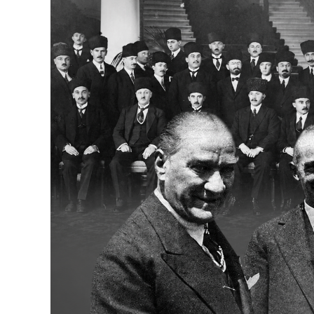
Bakanlıklar
Siyasi Partiler
Mülki İdare
Toplum ve Yaşam
Sivil Toplum Kuruluşları
Kamu Kurumları ve Üst Kurullar
Resmi Reklamlar