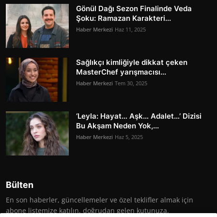
Gönül Dağı Sezon Finalinde Veda
Şoku: Ramazan Karakteri...
Haber Merkezi
Haz 11, 2025
Sağlıkçı kimliğiyle dikkat çeken
MasterChef yarışmacısı...
Haber Merkezi
Tem 30, 2025
‘Leyla: Hayat… Aşk… Adalet…’ Dizisi
Bu Akşam Neden Yok,...
Haber Merkezi
Haz 5, 2025
Bülten
En son haberler, güncellemeler ve özel teklifler almak için
abone listemize katılın, doğrudan gelen kutunuza.