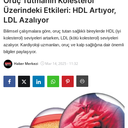
Oruç Tutmanın Kolesterol
Bakanlıklar
Üzerindeki Etkileri: HDL Artıyor,
LDL Azalıyor
Siyasi Partiler
Bilimsel çalışmalara göre, oruç tutan sağlıklı bireylerde HDL (iyi
Mülki İdare
kolesterol) seviyeleri artarken, LDL (kötü kolesterol) seviyeleri
azalıyor. Kardiyoloji uzmanları, oruç ve kalp sağlığına dair önemli
Toplum ve Yaşam
bilgiler paylaşıyor.
Sivil Toplum Kuruluşları
Haber Merkezi
Mar 14, 2025 - 11:32
Kamu Kurumları ve Üst Kurullar
Resmi Reklamlar