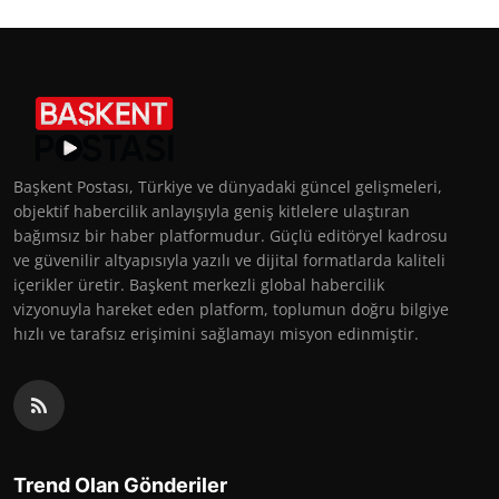
Başkent Postası, Türkiye ve dünyadaki güncel gelişmeleri,
objektif habercilik anlayışıyla geniş kitlelere ulaştıran
bağımsız bir haber platformudur. Güçlü editöryel kadrosu
ve güvenilir altyapısıyla yazılı ve dijital formatlarda kaliteli
içerikler üretir. Başkent merkezli global habercilik
vizyonuyla hareket eden platform, toplumun doğru bilgiye
hızlı ve tarafsız erişimini sağlamayı misyon edinmiştir.
Trend Olan Gönderiler