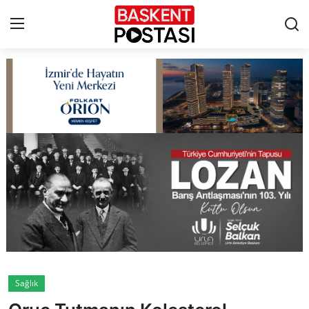
İletişim
Çerez Politikası
Künye
Ankara
TBMM
Yerel Yönetimler
Sağlık
Cumhurbaşkanlığı