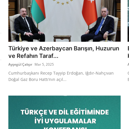
Türkiye ve Azerbaycan Barışın, Huzurun
ve Refahın Taraf...
Ayşegül Çalışır
Mar 5, 2025
Cumhurbaşkanı Recep Tayyip Erdoğan, Iğdır-Nahçıvan
Doğal Gaz Boru Hattı’nın açıl...