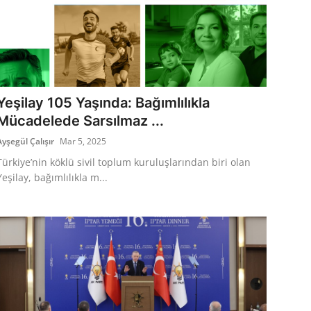
Yeşilay 105 Yaşında: Bağımlılıkla
Mücadelede Sarsılmaz ...
Ayşegül Çalışır
Mar 5, 2025
Türkiye’nin köklü sivil toplum kuruluşlarından biri olan
Yeşilay, bağımlılıkla m...