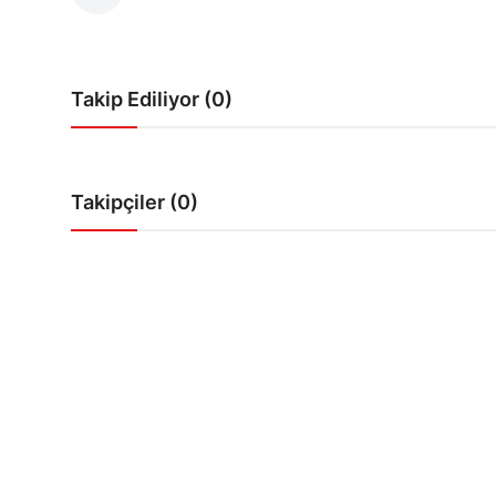
Bakanlıklar
Siyasi Partiler
Takip Ediliyor (0)
Mülki İdare
Toplum ve Yaşam
Takipçiler (0)
Sivil Toplum Kuruluşları
Kamu Kurumları ve Üst Kurullar
Resmi Reklamlar