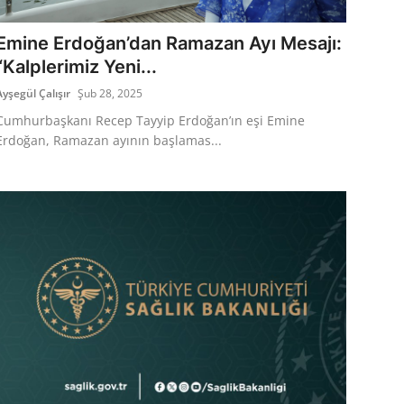
Emine Erdoğan’dan Ramazan Ayı Mesajı:
“Kalplerimiz Yeni...
Ayşegül Çalışır
Şub 28, 2025
Cumhurbaşkanı Recep Tayyip Erdoğan’ın eşi Emine
Erdoğan, Ramazan ayının başlamas...