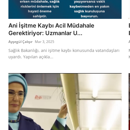
Ani İşitme Kaybı Acil Müdahale
Gerektiriyor: Uzmanlar U...
Ayşegül Çalışır
Mar 3, 2025
Sağlık Bakanlığı, ani işitme kaybı konusunda vatandaşları
uyardı. Yapılan açıkla...