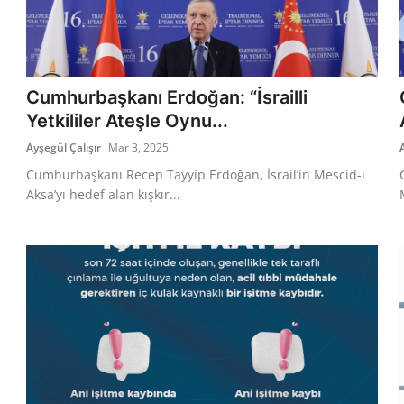
Cumhurbaşkanı Erdoğan: “İsrailli
Yetkililer Ateşle Oynu...
Ayşegül Çalışır
Mar 3, 2025
Cumhurbaşkanı Recep Tayyip Erdoğan, İsrail’in Mescid-i
Aksa’yı hedef alan kışkır...