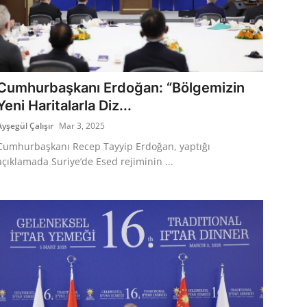
Cumhurbaşkanı Erdoğan: “Bölgemizin
Yeni Haritalarla Diz...
Ayşegül Çalışır
Mar 3, 2025
Cumhurbaşkanı Recep Tayyip Erdoğan, yaptığı
açıklamada Suriye’de Esed rejiminin ...