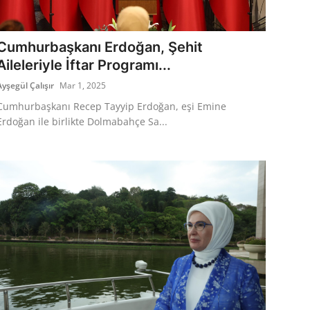
Cumhurbaşkanı Erdoğan, Şehit
Aileleriyle İftar Programı...
Ayşegül Çalışır
Mar 1, 2025
Cumhurbaşkanı Recep Tayyip Erdoğan, eşi Emine
Erdoğan ile birlikte Dolmabahçe Sa...