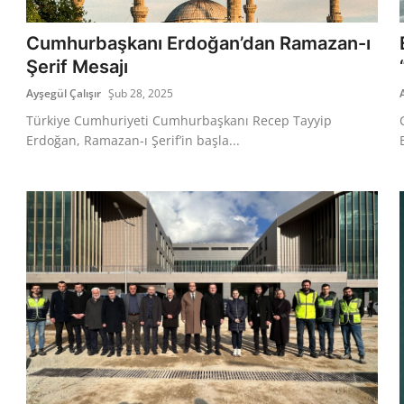
Cumhurbaşkanı Erdoğan’dan Ramazan-ı
Şerif Mesajı
Ayşegül Çalışır
Şub 28, 2025
Türkiye Cumhuriyeti Cumhurbaşkanı Recep Tayyip
Erdoğan, Ramazan-ı Şerif’in başla...