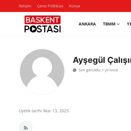
İletişim
Çerez Politikası
Künye
ANKARA
TBMM
Y
İletişim
Çerez Politikası
Ayşegül Çalışı
Künye
Son görüldü: 1 yıl önce
Ankara
TBMM
Yerel Yönetimler
Üyelik tarihi Mar 13, 2025
Cumhurbaşkanlığı