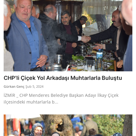
CHP'li Çiçek Yol Arkadaşı Muhtarlarla Buluştu
Gürkan Genç
Şub 5, 2024
İZMİR _ CHP Menderes Belediye Başkan Adayı İlkay Çiçek
ilçesindeki muhtarlarla b...