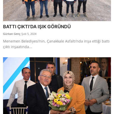
BATTI ÇIKTI’DA IŞIK GÖRÜNDÜ
Gürkan Genç
Şub 5, 2024
Menemen Belediyesi’nin, Çanakkale Asfaltı’nda inşa ettiği battı
çıktı inşaatında...