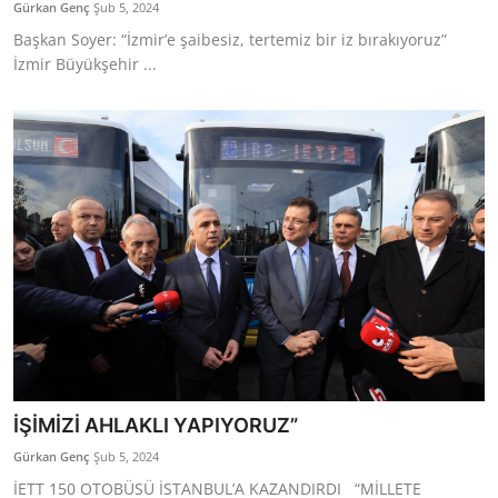
Gürkan Genç
Şub 5, 2024
Başkan Soyer: “İzmir’e şaibesiz, tertemiz bir iz bırakıyoruz”
İzmir Büyükşehir ...
İŞİMİZİ AHLAKLI YAPIYORUZ”
Gürkan Genç
Şub 5, 2024
İETT 150 OTOBÜSÜ İSTANBUL’A KAZANDIRDI “MİLLETE