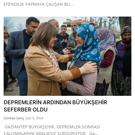
EFENDİLİK YAPMAYA ÇALIŞAN BU...
DEPREMLERİN ARDINDAN BÜYÜKŞEHİR
SEFERBER OLDU
Gürkan Genç
Şub 5, 2024
GAZİANTEP BÜYÜKŞEHİR, DEPREMLER SONRASI
ÇALIŞMALARINI ARALIKSIZ SÜRDÜRÜYOR Ga...