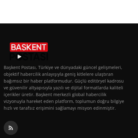
Başkent Postası, Türkiye ve dünyadaki güncel gelişmeleri,
objektif habercilik anlayışıyla geniş kitlelere ulaştıran
bağımsız bir haber platformudur. Güçlü editöryel kadrosu
ve güvenilir altyapısıyla yazılı ve dijital formatlarda kaliteli
içerikler üretir. Başkent merkezli global habercilik
vizyonuyla hareket eden platform, toplumun doğru bilgiye
hızlı ve tarafsız erişimini sağlamayı misyon edinmiştir.