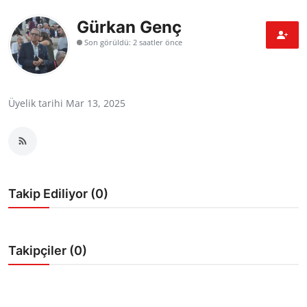
Bakanlıklar
Gürkan Genç
Son görüldü: 2 saatler önce
Siyasi Partiler
Mülki İdare
Üyelik tarihi Mar 13, 2025
Toplum ve Yaşam
Sivil Toplum Kuruluşları
Kamu Kurumları ve Üst Kurullar
Takip Ediliyor (0)
Resmi Reklamlar
Takipçiler (0)