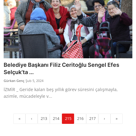
Belediye Başkanı Filiz Ceritoğlu Sengel Efes
Selçuk’ta ...
Gürkan Genç
Şub 5, 2024
İZMİR _ Geride kalan beş yıllık görev süresini çalışmayla,
azimle, mücadeleyle v...
«
‹
213
214
215
216
217
›
»