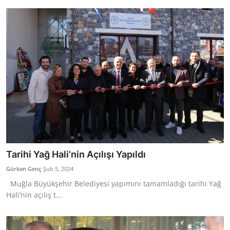
Tarihi Yağ Hali’nin Açılışı Yapıldı
Gürkan Genç
Şub 5, 2024
Muğla Büyükşehir Belediyesi yapımını tamamladığı tarihi Yağ
Hali’nin açılış t...