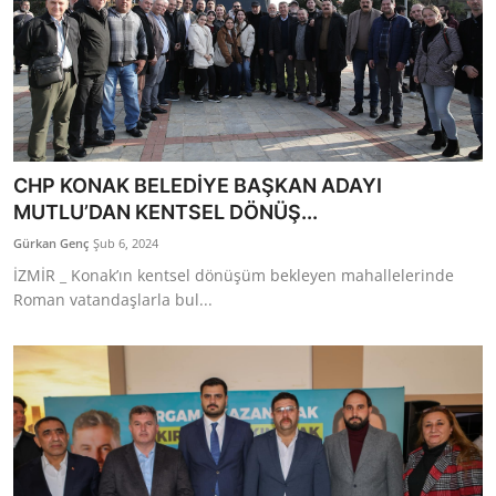
CHP KONAK BELEDİYE BAŞKAN ADAYI
MUTLU’DAN KENTSEL DÖNÜŞ...
Gürkan Genç
Şub 6, 2024
İZMİR _ Konak’ın kentsel dönüşüm bekleyen mahallelerinde
Roman vatandaşlarla bul...