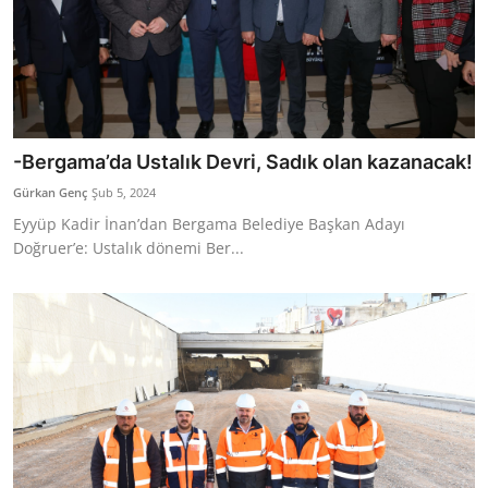
-Bergama’da Ustalık Devri, Sadık olan kazanacak!
Gürkan Genç
Şub 5, 2024
Eyyüp Kadir İnan’dan Bergama Belediye Başkan Adayı
Doğruer’e: Ustalık dönemi Ber...