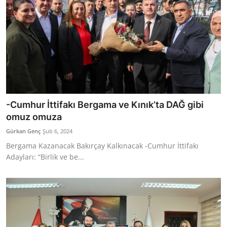
-Cumhur İttifakı Bergama ve Kınık’ta DAĞ gibi
omuz omuza
Gürkan Genç
Şub 6, 2024
Bergama Kazanacak Bakırçay Kalkınacak -Cumhur İttifakı
Adayları: “Birlik ve be...