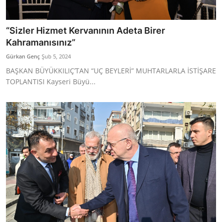
“Sizler Hizmet Kervanının Adeta Birer
Kahramanısınız”
Gürkan Genç
Şub 5, 2024
BAŞKAN BÜYÜKKILIÇ’TAN “UÇ BEYLERİ” MUHTARLARLA İSTİŞARE
TOPLANTISI Kayseri Büyü...