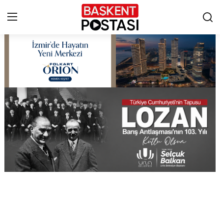
İletişim
Çerez Politikası
Künye
Ankara
TBMM
Yerel Yönetimler
Cumhurbaşkanlığı