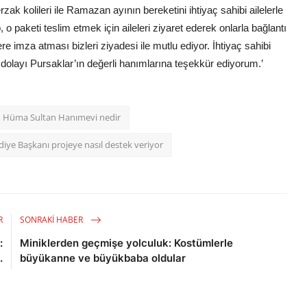
ak kolileri ile Ramazan ayının bereketini ihtiyaç sahibi ailelerle
 paketi teslim etmek için aileleri ziyaret ederek onlarla bağlantı
 imza atması bizleri ziyadesi ile mutlu ediyor. İhtiyaç sahibi
dolayı Pursaklar’ın değerli hanımlarına teşekkür ediyorum.’
Hüma Sultan Hanımevi nedir
diye Başkanı projeye nasıl destek veriyor
R
SONRAKI HABER
:
Miniklerden geçmişe yolculuk: Kostümlerle
.
büyükanne ve büyükbaba oldular