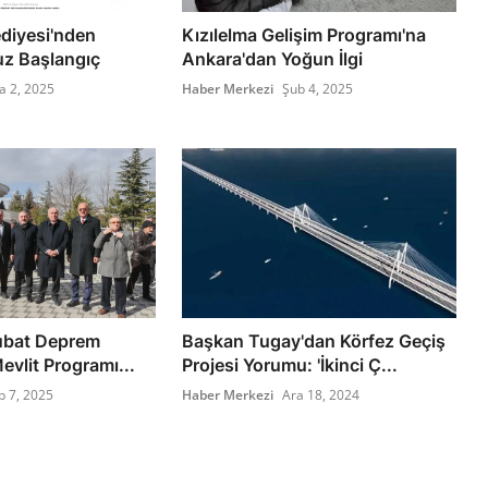
ediyesi'nden
Kızılelma Gelişim Programı'na
z Başlangıç
Ankara'dan Yoğun İlgi
a 2, 2025
Haber Merkezi
Şub 4, 2025
ubat Deprem
Başkan Tugay'dan Körfez Geçiş
Mevlit Programı...
Projesi Yorumu: 'İkinci Ç...
b 7, 2025
Haber Merkezi
Ara 18, 2024