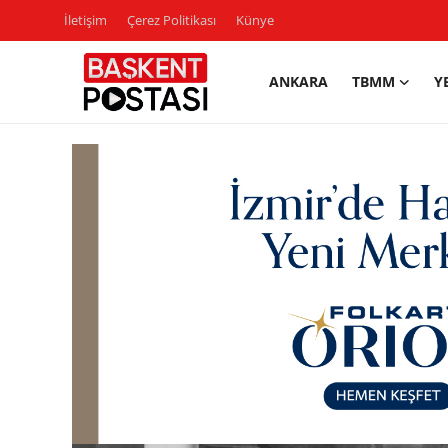
İletişim
Çerez Politikası
Künye
ANKARA
TBMM
Y
İletişim
Çerez Politikası
Künye
Ankara
TBMM
Yerel Yönetimler
Cumhurbaşkanlığı