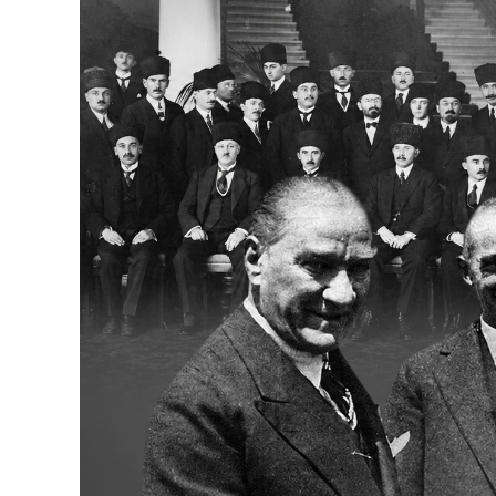
Bakanlıklar
Siyasi Partiler
Mülki İdare
Toplum ve Yaşam
Sivil Toplum Kuruluşları
Kamu Kurumları ve Üst Kurullar
Resmi Reklamlar