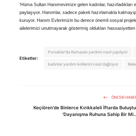
‘Hüma Sultan Hanımevimize gelen kadınlar, hazırladıkları erz
paylaşıyor. Hanımlar, sadece paketi hazırlamakla kalmayıp, o
kuruyor. Hanım Evlerimizin bu derece önemli sosyal projelere
ailelerimizi unutmayarak göstermiş oldukları hassasiyetten 
Pursaklar’da Ramazan yardımı nasıl yapılıyor
Etiketler:
kadınlar yardım kolilerini nasıl dağıtıyor
Bele
ÖNCEKI HABE
Keçiören'de Binlerce Kırıkkaleli İftarda Buluştu
'Dayanışma Ruhuna Sahip Bir Mi..