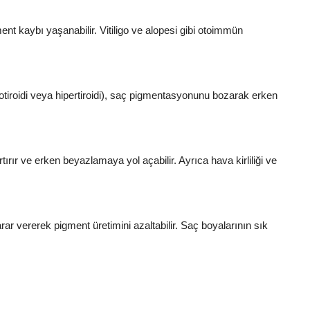
nt kaybı yaşanabilir. Vitiligo ve alopesi gibi otoimmün
potiroidi veya hipertiroidi), saç pigmentasyonunu bozarak erken
tırır ve erken beyazlamaya yol açabilir. Ayrıca hava kirliliği ve
ar vererek pigment üretimini azaltabilir. Saç boyalarının sık