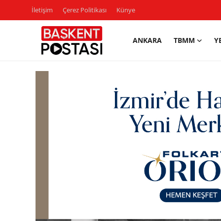
İletişim
Çerez Politikası
Künye
ANKARA
TBMM
Y
İletişim
Çerez Politikası
Künye
Ankara
TBMM
Yerel Yönetimler
Cumhurbaşkanlığı