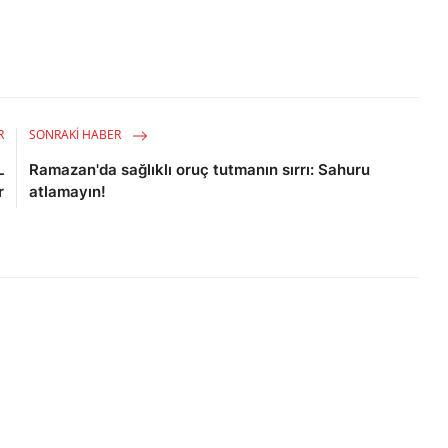
R
SONRAKI HABER
L
Ramazan'da sağlıklı oruç tutmanın sırrı: Sahuru
r
atlamayın!