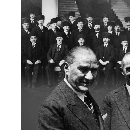
Bakanlıklar
Siyasi Partiler
Mülki İdare
Toplum ve Yaşam
Sivil Toplum Kuruluşları
Kamu Kurumları ve Üst Kurullar
Resmi Reklamlar