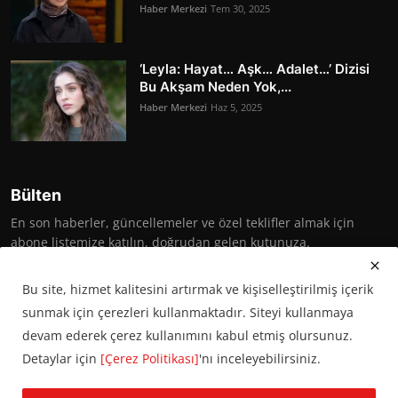
Haber Merkezi
Tem 30, 2025
‘Leyla: Hayat… Aşk… Adalet…’ Dizisi
Bu Akşam Neden Yok,...
Haber Merkezi
Haz 5, 2025
Bülten
En son haberler, güncellemeler ve özel teklifler almak için
abone listemize katılın, doğrudan gelen kutunuza.
Abone Ol
Bu site, hizmet kalitesini artırmak ve kişiselleştirilmiş içerik
sunmak için çerezleri kullanmaktadır. Siteyi kullanmaya
devam ederek çerez kullanımını kabul etmiş olursunuz.
Detaylar için
[Çerez Politikası]
'nı inceleyebilirsiniz.
© 2016 Başkent Postası. Tüm hakları saklıdır.