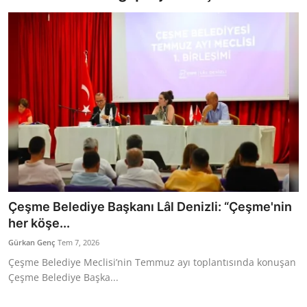
Bakanlıklar
Siyasi Partiler
Mülki İdare
Toplum ve Yaşam
Sivil Toplum Kuruluşları
Kamu Kurumları ve Üst Kurullar
Çeşme Belediye Başkanı Lâl Denizli: “Çeşme'nin
Resmi Reklamlar
her köşe...
Gürkan Genç
Tem 7, 2026
Çeşme Belediye Meclisi’nin Temmuz ayı toplantısında konuşan
Çeşme Belediye Başka...