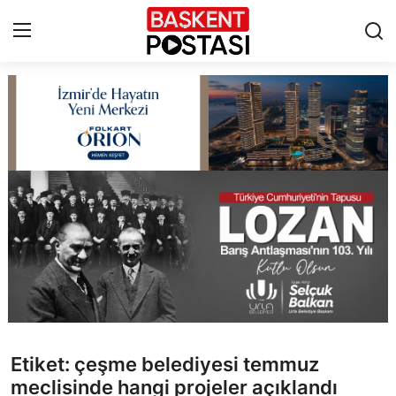
İletişim
Çerez Politikası
Künye
Ankara
TBMM
Yerel Yönetimler
Etiket: çeşme belediyesi temmuz
Cumhurbaşkanlığı
meclisinde hangi projeler açıklandı