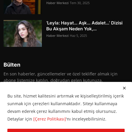
Haber Merkezi
Tem 30, 2025
‘Leyla: Hayat… Aşk… Adalet…’ Dizisi
Bu Akşam Neden Yok,...
Haber Merkezi
Haz 5, 2025
Bülten
En son haberler, güncellemeler ve özel teklifler almak için
abone listemize katılın, doğrudan gelen kutunuza.
Abone Ol
Bu site, hizmet kalitesini artırmak ve kişiselleştirilmiş içerik
sunmak için çerezleri kullanmaktadır. Siteyi kullanmaya
devam ederek çerez kullanımını kabul etmiş olursunuz.
Detaylar için
[Çerez Politikası]
'nı inceleyebilirsiniz.
© 2016 Başkent Postası. Tüm hakları saklıdır.