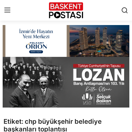
İletişim
Çerez Politikası
Künye
Ankara
TBMM
Yerel Yönetimler
Etiket: chp büyükşehir belediye
Cumhurbaşkanlığı
başkanları toplantısı