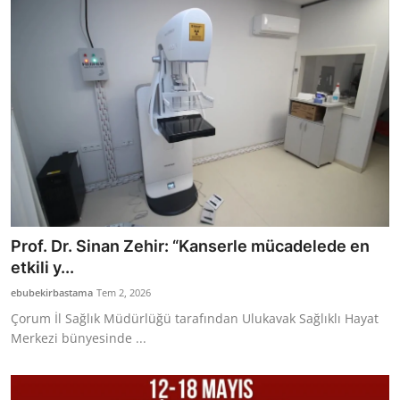
Bakanlıklar
Siyasi Partiler
Mülki İdare
Toplum ve Yaşam
Sivil Toplum Kuruluşları
Kamu Kurumları ve Üst Kurullar
Prof. Dr. Sinan Zehir: “Kanserle mücadelede en
etkili y...
Resmi Reklamlar
ebubekirbastama
Tem 2, 2026
Çorum İl Sağlık Müdürlüğü tarafından Ulukavak Sağlıklı Hayat
Merkezi bünyesinde ...