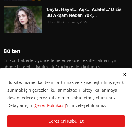
‘Leyla: Hayat… Aşk… Adalet…’ Dizisi
Bu Akşam Neden Yok,...
Haber Merkezi
Haz 5, 2025
Bülten
En son haberler, güncellemeler ve özel teklifler almak için
abone listemize katılın, doğrudan gelen kutunuza.
Abone Ol
Bu site, hizmet kalitesini artırmak ve kişiselleştirilmiş içerik
sunmak için çerezleri kullanmaktadır. Siteyi kullanmaya
devam ederek çerez kullanımını kabul etmiş olursunuz.
Detaylar için
[Çerez Politikası]
'nı inceleyebilirsiniz.
© 2016 Başkent Postası. Tüm hakları saklıdır.
Çerezleri Kabul Et
KVKK Aydınlatma Metni