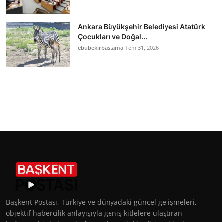
Ankara Büyükşehir Belediyesi Atatürk
Çocukları ve Doğal...
ebubekirbastama
Tem 31, 2026
Başkent Postası, Türkiye ve dünyadaki güncel gelişmeleri,
objektif habercilik anlayışıyla geniş kitlelere ulaştıran