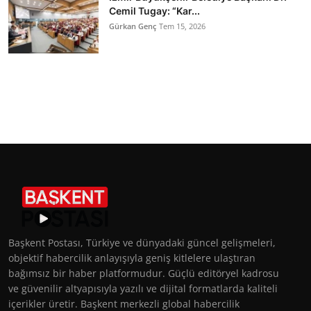
Cemil Tugay: “Kar...
Gürkan Genç
Tem 15, 2026
Başkent Postası, Türkiye ve dünyadaki güncel gelişmeleri,
objektif habercilik anlayışıyla geniş kitlelere ulaştıran
bağımsız bir haber platformudur. Güçlü editöryel kadrosu
ve güvenilir altyapısıyla yazılı ve dijital formatlarda kaliteli
içerikler üretir. Başkent merkezli global habercilik