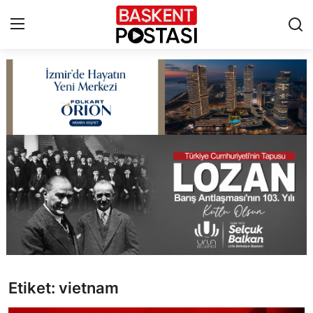
İletişim
Çerez Politikası
Künye
Ankara
TBMM
Yerel Yönetimler
Etiket: vietnam
Cumhurbaşkanlığı