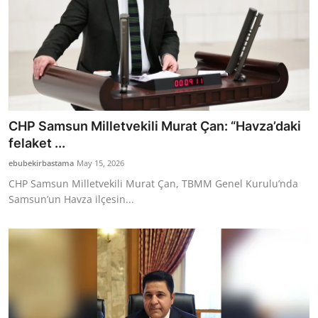
CHP Samsun Milletvekili Murat Çan: “Havza’daki
felaket ...
ebubekirbastama
May 15, 2026
CHP Samsun Milletvekili Murat Çan, TBMM Genel Kurulu’nda
Samsun’un Havza ilçesin...