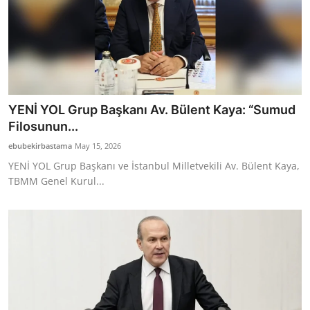
YENİ YOL Grup Başkanı Av. Bülent Kaya: “Sumud
Filosunun...
ebubekirbastama
May 15, 2026
YENİ YOL Grup Başkanı ve İstanbul Milletvekili Av. Bülent Kaya,
TBMM Genel Kurul...