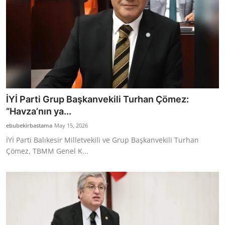
İYİ Parti Grup Başkanvekili Turhan Çömez:
“Havza’nın ya...
ebubekirbastama
May 15, 2026
İYİ Parti Balıkesir Milletvekili ve Grup Başkanvekili Turhan
Çömez, TBMM Genel K...