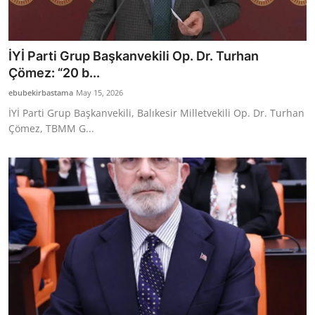
İYİ Parti Grup Başkanvekili Op. Dr. Turhan
Çömez: “20 b...
ebubekirbastama
May 15, 2026
İYİ Parti Grup Başkanvekili, Balıkesir Milletvekili Op. Dr. Turhan
Çömez, TBMM G...