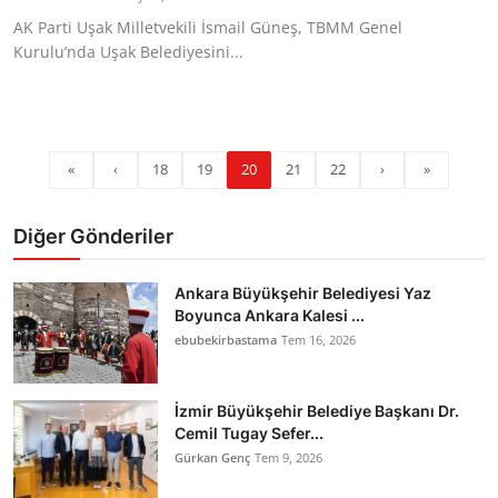
AK Parti Uşak Milletvekili İsmail Güneş, TBMM Genel
Kurulu’nda Uşak Belediyesini...
«
‹
18
19
20
21
22
›
»
Diğer Gönderiler
Ankara Büyükşehir Belediyesi Yaz
Boyunca Ankara Kalesi ...
ebubekirbastama
Tem 16, 2026
İzmir Büyükşehir Belediye Başkanı Dr.
Cemil Tugay Sefer...
Gürkan Genç
Tem 9, 2026