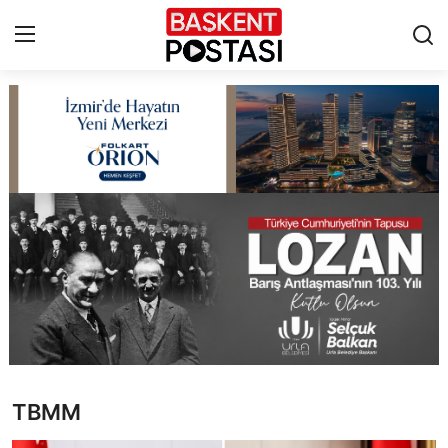
İletişim
Çerez Politikası
Künye
Ankara
TBMM
Yerel Yönetimler
TBMM
Cumhurbaşkanlığı