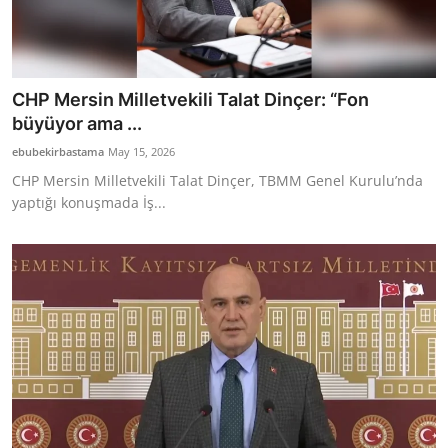
CHP Mersin Milletvekili Talat Dinçer: “Fon
büyüyor ama ...
ebubekirbastama
May 15, 2026
CHP Mersin Milletvekili Talat Dinçer, TBMM Genel Kurulu’nda
yaptığı konuşmada İş...