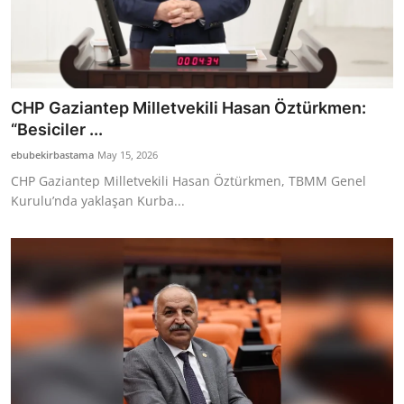
CHP Gaziantep Milletvekili Hasan Öztürkmen:
“Besiciler ...
ebubekirbastama
May 15, 2026
CHP Gaziantep Milletvekili Hasan Öztürkmen, TBMM Genel
Kurulu’nda yaklaşan Kurba...