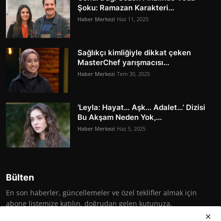
Şoku: Ramazan Karakteri...
Haber Merkezi
Haz 11, 2025
Sağlıkçı kimliğiyle dikkat çeken
MasterChef yarışmacısı...
Haber Merkezi
Tem 30, 2025
‘Leyla: Hayat… Aşk… Adalet…’ Dizisi
Bu Akşam Neden Yok,...
Haber Merkezi
Haz 5, 2025
Bülten
En son haberler, güncellemeler ve özel teklifler almak için
abone listemize katılın, doğrudan gelen kutunuza.