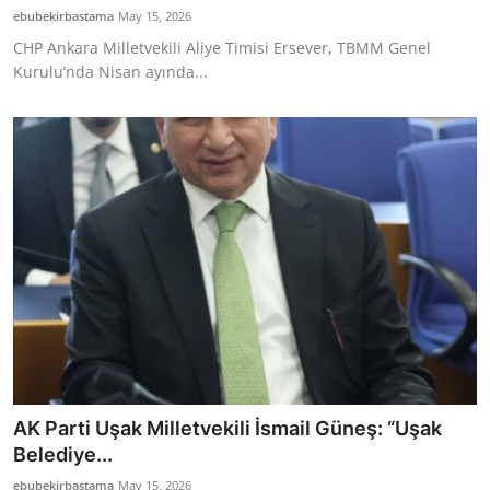
ebubekirbastama
May 15, 2026
CHP Ankara Milletvekili Aliye Timisi Ersever, TBMM Genel
Kurulu’nda Nisan ayında...
AK Parti Uşak Milletvekili İsmail Güneş: “Uşak
Belediye...
ebubekirbastama
May 15, 2026