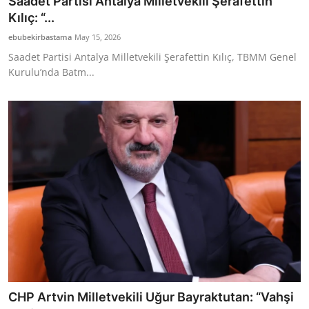
Saadet Partisi Antalya Milletvekili Şerafettin
Kılıç: “...
ebubekirbastama
May 15, 2026
Saadet Partisi Antalya Milletvekili Şerafettin Kılıç, TBMM Genel
Kurulu’nda Batm...
CHP Artvin Milletvekili Uğur Bayraktutan: “Vahşi