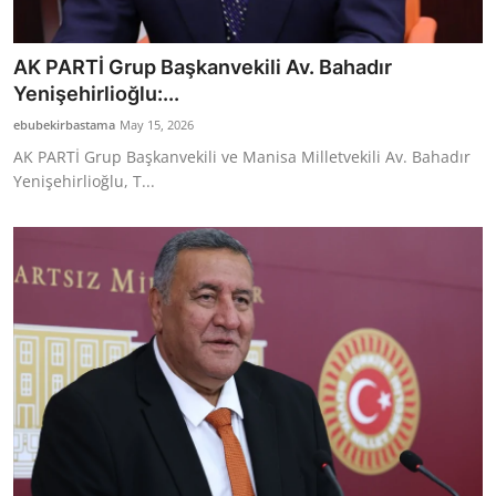
AK PARTİ Grup Başkanvekili Av. Bahadır
Yenişehirlioğlu:...
ebubekirbastama
May 15, 2026
AK PARTİ Grup Başkanvekili ve Manisa Milletvekili Av. Bahadır
Yenişehirlioğlu, T...